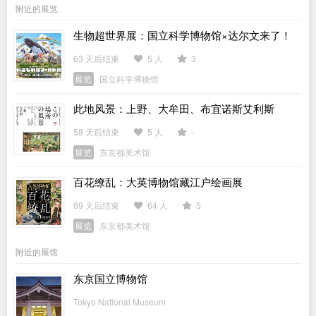
附近的展览
生物超世界展：国立科学博物馆×达尔文来了！
63 天后结束
5 人
3
展览
国立科学博物馆
此地风景：上野、大牟田、布宜诺斯艾利斯
58 天后结束
5 人
-
展览
东京都美术馆
百花缭乱：大英博物馆藏江户绘画展
69 天后结束
64 人
5
展览
东京都美术馆
附近的展馆
东京国立博物馆
Tokyo National Museum