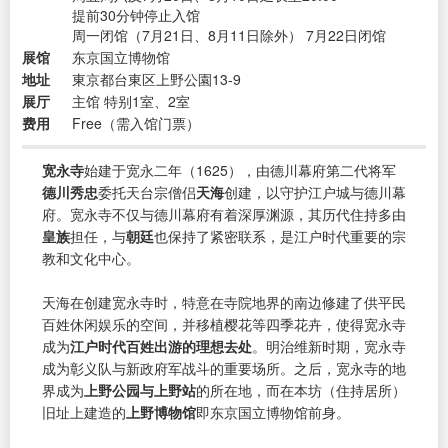
提前30分钟停止入馆
周一闭馆（7月21日、8月11日除外） 7月22日闭馆
展馆
东京国立博物馆
地址
東京都台東区上野公園13-9
展厅
主馆 特别1室、2室
费用
Free（需入馆门票）
宽永寺
始建于宽永二年（1625），由德川幕府第二代将军
德川秀忠
委托天台宗僧侣
天海
创建，以守护江户城与德川幕
府。宽永寺不仅与德川幕府有着深厚渊源，其历代住持多由
皇族
担任，与
朝廷
也保持了紧密联系，是江户时代重要的宗
教和文化中心。
天海在创建宽永寺时，特意在寺院地界的南边修建了供平民
百姓休闲娱乐的空间，并移植樱花等四季花卉，使得宽永寺
成为
江户时代百姓出游的理想去处
。明治维新时期，宽永寺
成为彰义队与新政府军战斗的重要场所。之后，宽永寺的地
界成为
上野公园与上野站
的所在地，而在本坊（住持居所）
旧址上建造的
上野博物馆
即东京国立博物馆前身。