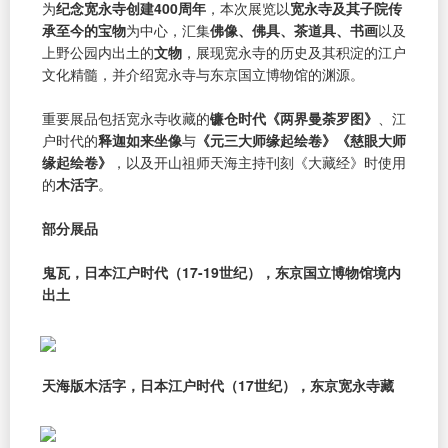
为
纪念宽永寺创建400周年
，本次展览以
宽永寺及其子院传
承至今的宝物
为中心，汇集
佛像、佛具、茶道具、书画
以及
上野公园内出土的
文物
，展现宽永寺的历史及其积淀的江户
文化精髓，并介绍宽永寺与东京国立博物馆的渊源。
重要展品包括宽永寺收藏的
镰仓时代《两界曼荼罗图》
、江
户时代的
释迦如来坐像
与
《元三大师缘起绘卷》《慈眼大师
缘起绘卷》
，以及开山祖师天海主持刊刻《大藏经》时使用
的
木活字
。
部分展品
鬼瓦，日本江户时代（17-19世纪），东京国立博物馆境内
出土
天海版木活字，日本江户时代（17世纪），东京宽永寺藏