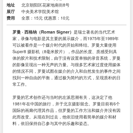
地址
北京朝阳区花家地南街8号
展厅
中央美术学院美术馆
费用
全票：15元 优惠票：10元
罗曼 · 西格纳（Roman Signer）
是瑞士著名的当代艺术
家，录像与电影是其主要的展示媒介，而1975年至1989年
可以被看作是一个媒介时代的开始和终结。罗曼大量使用
Super8 摄影机（8毫米胶片），作品的长度、质感受到具
体的胶片和技术限制，由于没有设置单独的录音系统，罗曼
的影像呈现出一种无声的力量。与很多艺术家过度使用媒体
的情况不同，罗曼试图在媒介的介入和自然发生的事件之间
找到一种自由的平衡，通过极为简约的方式，呈现质朴的日
常工作。
罗曼的艺术创作还与当时的左派思潮有关，这决定了他
1981年在中国的旅行，并于北京摄影留念。罗曼目前有6个
国际的画廊代理其作品，但罗曼的工作方法和媒介并没有因
此而改变。从现在到过去，他依旧使用着简单的媒介和材
料，依旧保持自己参与其中的乐趣和姿态。