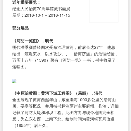
近年重要展览：
纪念人民治黄70周年馆藏书画展
展期：2016-10-1 ~ 2016-11-15
部分展品
《河防一览图》，明代
明代潘季驯曾经四次受命治理黄河，前后长达27年，他总
结出「筑堤束水，以水攻沙」、「借河济运」的治理经验，
万历十八年（1590）著有《河防一览》一书，书中收录了
这幅图。
《中原治黄图：黄河下游工程图》（局部），清代
全图展现了黄河西起华山，东至渤海1000多公里的沿河山
川、要塞等概况，并用楷书标注两岸主要府州、县治，详细
记载了河防大堤和埽坝工程。此图方向与现今地图完全相
反，为左东右西，上南下北。绘制时间为黄河铜瓦厢改道
（1855年）后不久。