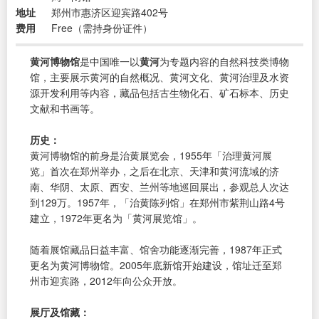
地址
郑州市惠济区迎宾路402号
费用
Free（需持身份证件）
黄河博物馆
是中国唯一以
黄河
为专题内容的自然科技类博物
馆，主要展示黄河的自然概况、黄河文化、黄河治理及水资
源开发利用等内容，藏品包括古生物化石、矿石标本、历史
文献和书画等。
历史：
黄河博物馆的前身是治黄展览会，1955年「治理黄河展
览」首次在郑州举办，之后在北京、天津和黄河流域的济
南、华阴、太原、西安、兰州等地巡回展出，参观总人次达
到129万。1957年，「治黄陈列馆」在郑州市紫荆山路4号
建立，1972年更名为「黄河展览馆」。
随着展馆藏品日益丰富、馆舍功能逐渐完善，1987年正式
更名为黄河博物馆。2005年底新馆开始建设，馆址迁至郑
州市迎宾路，2012年向公众开放。
展厅及馆藏：