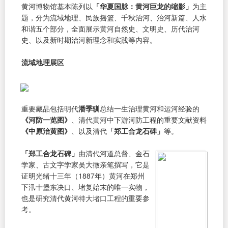
黄河博物馆基本陈列以
「华夏国脉：黄河巨龙的缩影」
为主
题，分为流域地理、民族摇篮、千秋治河、治河新篇、人水
和谐五个部分，全面展示黄河自然史、文明史、历代治河
史、以及新时期治河新理念和实践等内容。
流域地理展区
重要藏品包括明代
潘季驯
总结一生治理黄河和运河经验的
《河防一览图》
、清代黄河中下游河防工程的重要文献资料
《中原治黄图》
、以及清代
「郑工合龙石碑」
等。
「郑工合龙石碑」
由清代河道总督、金石
学家、古文字学家吴大徵亲笔撰写，它是
证明光绪十三年（1887年）黄河在郑州
下汛十堡东决口、堵复始末的唯一实物，
也是研究清代黄河特大堵口工程的重要参
考。