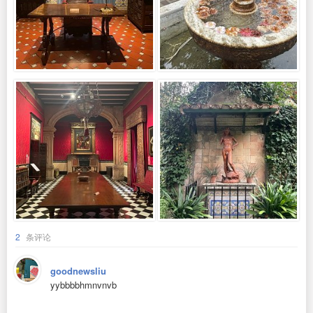
2
条评论
goodnewsliu
yybbbbhmnvnvb