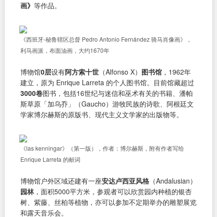
画》
等作品。
《西班牙-秘鲁辖区总督 Pedro Antonio Fernández 骑马肖像画》，
利马画派，布面油画，大约1670年
博物馆
0层
设有
阿方索十世
（Alfonso X）
图书馆
，1962年
建立，原为 Enrique Larreta 的个人图书馆。目前馆藏超过
3000卷
图书，包括16世纪与迷信和巫术有关的书籍、潘帕
斯草原「加乌乔」（Gaucho）游牧民族的诗歌、阿根廷文
学家博尔赫斯的原版书、现代主义文学家的出版物等。
《las kenningar》（第一版），作者：博尔赫斯，附有作者写给
Enrique Larreta 的献词
博物馆户外区域还建有一座
安达卢西亚风格
（Andalusian）
园林
，面积5000平方米，参观者可以欣赏园内种植的银杏
树、紫藤、丝柏等植物，亦可以参加不定期举办的雕塑展览
和露天音乐会。