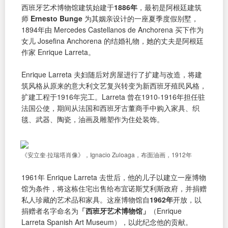
西班牙艺术博物馆建筑始建于
1886年
，最初是阿根廷建筑
师
Ernesto Bunge
为其姻亲设计的一座夏季度假别墅，
1894年由 Mercedes Castellanos de Anchorena 买下作为
女儿 Josefina Anchorena 的结婚礼物，她的丈夫是阿根廷
作家 Enrique Larreta。
Enrique Larreta 夫妇随后对房屋进行了扩建与改造，将建
筑风格从原来的意大利文艺复兴转变为新西班牙殖民风格，
扩建工程于1916年完工。Larreta 曾在1910-1916年担任驻
法国公使，期间从法国和西班牙古董商手中购入家具、织
毯、武器、陶瓷，油画及雕塑作为住处装饰。
《安立奎·拉瑞塔肖像》，Ignacio Zuloaga，布面油画，1912年
1961年 Enrique Larreta 去世后，他的儿子以建立一座博物
馆为条件，将这栋住宅出售给布宜诺斯艾利斯政府，并捐赠
私人珍藏的艺术品和家具。这座博物馆自
1962年
开放，以
捐赠者名字命名为
「西班牙艺术博物馆」
（Enrique
Larreta Spanish Art Museum），以此纪念他的贡献。