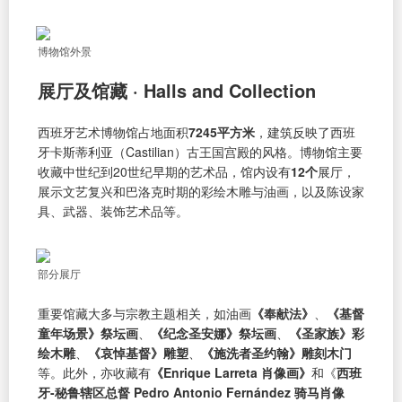
博物馆外景
展厅及馆藏 · Halls and Collection
西班牙艺术博物馆占地面积
7245平方米
，建筑反映了西班
牙卡斯蒂利亚（Castilian）古王国宫殿的风格。博物馆主要
收藏中世纪到20世纪早期的艺术品，馆内设有
12个
展厅，
展示文艺复兴和巴洛克时期的彩绘木雕与油画，以及陈设家
具、武器、装饰艺术品等。
部分展厅
重要馆藏大多与宗教主题相关，如油画
《奉献法》
、
《基督
童年场景》祭坛画
、
《纪念圣安娜》祭坛画
、
《圣家族》彩
绘木雕
、
《哀悼基督》雕塑
、
《施洗者圣约翰》雕刻木门
等。此外，亦收藏有
《Enrique Larreta 肖像画》
和《
西班
牙-秘鲁辖区总督 Pedro Antonio Fernández 骑马肖像