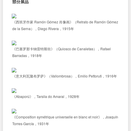
部分展品
《西班牙作家 Ramón Gómez 肖像画》（Retrato de Ramón Gómez
de la Serna），Diego Rivera，1915年
《巴塞罗那卡纳雷特斯街》（Quiosco de Canaletas），Rafael
Barradas，1918年
《意大利瓦隆布罗萨》（Vallombrosa），Emilio Pettoruti，1916年
《Abaporú》，Tarsila do Amaral，1928年
《Composition symétrique universelle en blanc et noir》，Joaquín
Torres-García，1931年