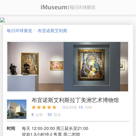
每日环球展览
布宜诺斯艾利斯
布宜诺斯艾利斯拉丁美洲艺术博物馆
排队时间
10
分钟
8
记录
53
想去
时间
每天 12:00-20:00 周三延长至21:00
提前1.5小时停止售票 周二闭馆