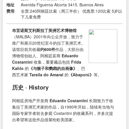
地址
Avenida Figueroa Alcorta 3415, Buenos Aires
费用
全票:240阿根廷比索（周三半价） 优惠票:120比索 5岁以
下儿童免费
布宜诺斯艾利斯拉丁美洲艺术博物馆
（MALBA）2001年向公众开放，致力于
推广和展示20世纪至今的拉丁美洲艺术。
该馆目前共收藏
约600件
作品，大部分由
博物馆创始人、阿根廷富商
Eduardo
Costantini
收集，重要藏品包括
Frida
Kahlo
的
《与猴子和鹦鹉的自画像》
、巴
西艺术家
Tarsila do Amaral
的
《Abaporú》
等。
历史 · History
阿根廷房地产开发商
Eduardo Costantini
长期致力于收
集拉丁美洲艺术家的作品，自1990年开始，陆续有当地与
国际专家学者前去参观 Costantini 的收藏系列，并多次提
出希望将这批作品借展给欧美国家。