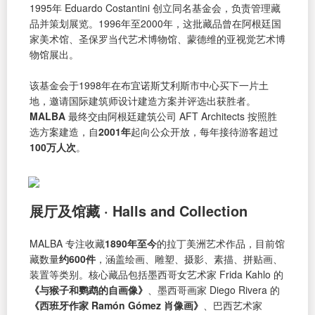
1995年 Eduardo Costantini 创立同名基金会，负责管理藏
品并策划展览。1996年至2000年，这批藏品曾在阿根廷国
家美术馆、圣保罗当代艺术博物馆、蒙德维的亚视觉艺术博
物馆展出。
该基金会于1998年在布宜诺斯艾利斯市中心买下一片土
地，邀请国际建筑师设计建造方案并评选出获胜者。
MALBA
最终交由阿根廷建筑公司 AFT Architects 按照胜
选方案建造，自
2001年
起向公众开放，每年接待游客超过
100万人次
。
展厅及馆藏 · Halls and Collection
MALBA 专注收藏
1890年至今
的拉丁美洲艺术作品，目前馆
藏数量
约600件
，涵盖绘画、雕塑、摄影、素描、拼贴画、
装置等类别。核心藏品包括墨西哥女艺术家 Frida Kahlo 的
《与猴子和鹦鹉的自画像》
、墨西哥画家 Diego Rivera 的
《西班牙作家 Ramón Gómez 肖像画》
、巴西艺术家