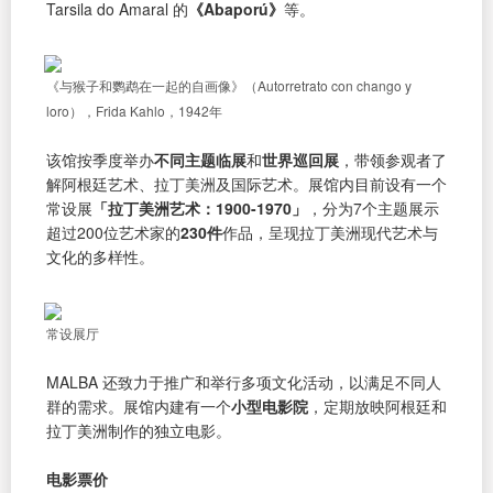
Tarsila do Amaral 的
《Abaporú》
等。
《与猴子和鹦鹉在一起的自画像》（Autorretrato con chango y
loro），Frida Kahlo，1942年
该馆按季度举办
不同主题临展
和
世界巡回展
，带领参观者了
解阿根廷艺术、拉丁美洲及国际艺术。展馆内目前设有一个
常设展
「拉丁美洲艺术：1900-1970」
，分为7个主题展示
超过200位艺术家的
230件
作品，呈现拉丁美洲现代艺术与
文化的多样性。
常设展厅
MALBA 还致力于推广和举行多项文化活动，以满足不同人
群的需求。展馆内建有一个
小型电影院
，定期放映阿根廷和
拉丁美洲制作的独立电影。
电影票价