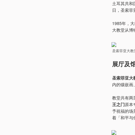
土耳其共和
日，圣索菲
1985年，
大教堂从博
圣索菲亚大教
展厅及馆藏 
圣索菲亚大
内的镶嵌画
教堂共有两
王之门
原本
予祝福的场
着「和平与