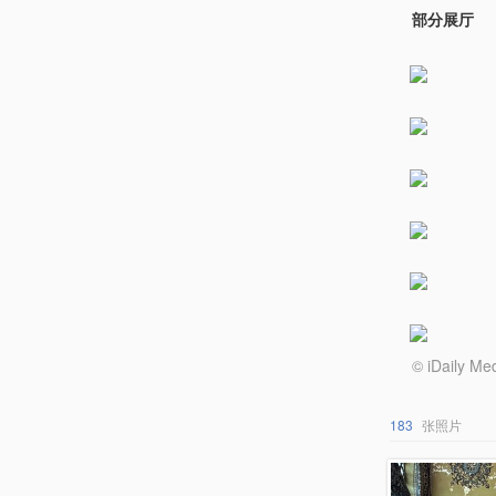
部分展厅
© iDail
183
张照片