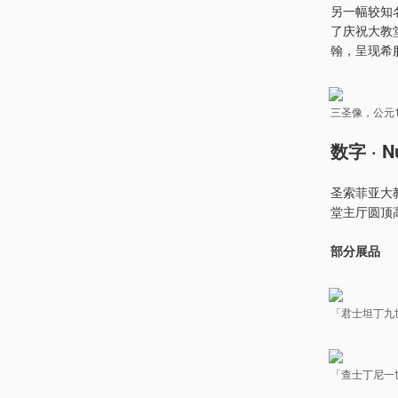
另一幅较知
了庆祝大教
翰，呈现希
三圣像，公元1
数字 · N
圣索菲亚大教
堂主厅圆顶高
部分展品
「君士坦丁九
「查士丁尼一