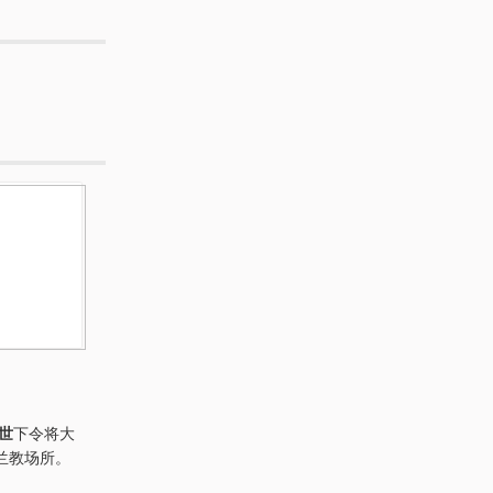
世
下令将大
兰教场所。