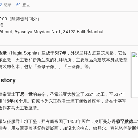
2
记录
60
想去
-17:00（除祷告时间外）
馆
 Ahmet, Ayasofya Meydanı No:1, 34122 Fatih/İstanbul
教堂
（Hagia Sophia）建成于
537年
，外观呈拜占庭建筑风格，它曾
东正教、天主教和伊斯兰教的礼拜场所，主要展品为建筑本身及教堂
与装饰艺术，包括「圣母子像」、「三圣像」等。
story
皇帝
查士丁尼一世
的命令，圣索菲亚大教堂于532年动工，至537年
用时
5年10个月
。它原本为东正教君士坦丁堡牧首座堂，曾在十字军
改作罗马天主教座堂。
军队征服君士坦丁堡，拜占庭帝国于1453年灭亡，奥斯曼苏丹
穆罕默德二
真寺，用灰泥覆盖基督教镶嵌画，加设米哈拉布、敏拜尔、宣礼塔等伊斯