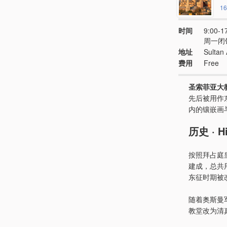
16
时间
9:00
周一闭
地址
Sultan
费用
Free
圣索菲亚大
先后被用作
内的镶嵌画
历史 · Hi
按照拜占庭
建成，总共
东征时期被
随着奥斯曼
教堂改为清