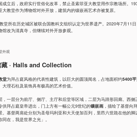
国成立后，政府实行世俗化改革，禁止圣索菲亚大教堂用作宗教场所。193
亚大教堂作为博物馆对外开放，建筑内的镶嵌画艺术亦被复原。
大教堂所在历史城区被联合国教科文组织认定为世界遗产。2020年7月11
物馆改为清真寺，但继续对外开放参观。
堂外观
· Halls and Collection
教堂
为拜占庭风格的代表性建筑，以巨大的圆顶闻名，占地面积约
5400
、大理石柱及装饰具有极高的艺术价值。
层，一层分为前厅、侧厅、主厅和后堂等区域，二层为马蹄形回廊。西侧
专供拜占庭皇帝进出，门上方有一幅公元9世纪的
镶嵌画
，描绘了基督向
景。基督两肩处分别为圣母玛利亚和大天使加百列，里昂六世跪在他的脚
你同在，我是世界之光」。