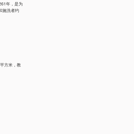
1261年，是为
和施洗者约
0平方米，教