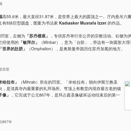
画
顶
高55.6米，最大直径31.87米，是世界上最大的圆顶之一。厅内悬吊六
上有8块巨型圆盘，图案为书法家
Kadıasker Mustafa Izzet
的作品。
间凹室，左侧为
「苏丹楼座」
，专供苏丹举行非公开的宗教活动。右侧为
兰经使用的
「敏拜尔」
（Minbar），意为「台阶」，旁边有一块圆形大
「世界的肚脐」
（Omphalion），是奥斯曼帝国历任苏丹加冕的地方。
堂后堂
米哈拉布」
（Mihrab）所在的凹室。「米哈拉布」朝向伊斯兰教圣
向，是清真寺内最重要的礼拜场所。穹顶上有教堂内现存最古老的镶
子像」
，它完成于公元867年，是拜占庭圣像破坏运动结束后的第一
867年