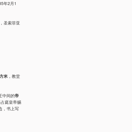
5年2月1
日，圣索菲亚
平方米
，教堂
正中间的
帝
拜占庭皇帝赐
边，书上写