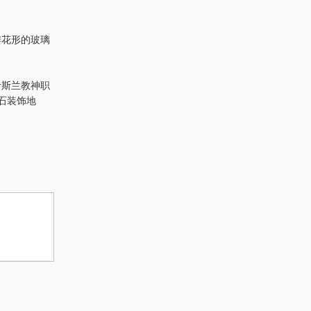
瓣花形的玻璃
伊斯兰教神职
理石装饰地