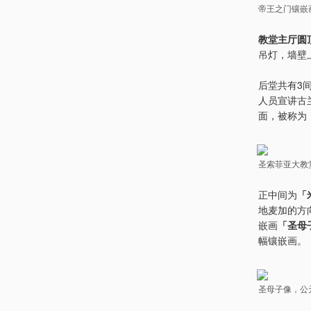
帝王之门镶嵌
教堂主厅圆
吊灯，墙壁
后堂共有3
人员宣讲古
面，被称为
圣索菲亚大教
正中间为
「
地麦加的方
嵌画
「圣母
幅镶嵌画。
圣母子像，公元