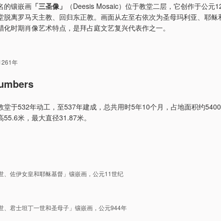
名的镶嵌画
「三圣像」
（Deesis Mosaic）位于教堂二层，它创作于公元
堂脱离罗马天主教、回归东正教。画面从左至右依次为圣母玛利亚、耶稣
腊化时期肖像艺术特点，是拜占庭文艺复兴代表作之一。
261年
umbers
堂于532年动工，至537年建成，总共用时5年10个月，占地面积约540
55.6米，最大直径31.87米。
世、佐伊女皇和耶稣基督」镶嵌画，公元11世纪
世、君士坦丁一世和圣母子」镶嵌画，公元944年