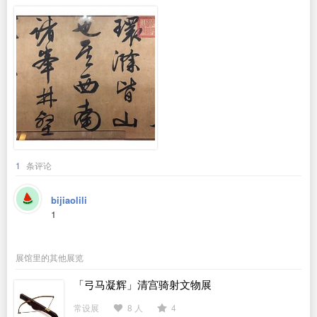
1
条评论
bijiaolili
1
展馆里的其他展览
「弓马凝辉」清宫骑射文物展
常设展
8 人
4