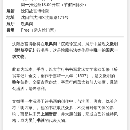
周一推迟至13:00开馆（节假日除外）
展馆
沈阳故宫博物院
地址
沈阳市沈河区沈阳路171号
展厅
敬典阁
费用
Free（需入馆门票）
沈阳故宫博物将在
敬典阁
「院藏珍宝展」展厅中呈现
文徵明
《醉翁亭记》
行书卷，这是院藏书法类作品中
唯一的国家一
级文物
。
此卷为纸本、手卷，以大字行书书写北宋文学家欧阳修《醉
翁亭记》全文，创作于嘉靖十六年（1537），是文徵明的
晚年佳作
。全幅古意盎然，字里行间蕴含着前人法度，且清
劲潇洒，笔锋刚利。
文徵明一生沉浸于诗书画的创作中，与沈周、唐寅、仇英合
称「明四家」。他的书法取法众多，不受当时馆阁体的影
响，而是从宋元
上溯晋唐
，并大胆创新，形成自己的独特风
格，成为
吴门书派
的代表人物。