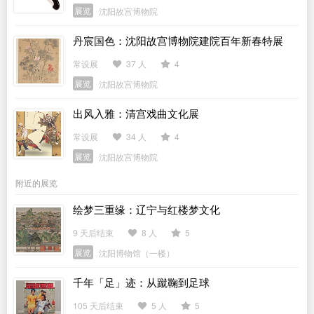
展览
沈阳故宫博物院
丹宸国色：沈阳故宫博物院建院百年新春特展
常设展
37 人
4
展览
沈阳故宫博物院
出风入雅：清宫戏曲文化展
常设展
34 人
4
展览
沈阳故宫博物院
附近的展览
绘梦三重缘：辽宁与红楼梦文化
9 天后结束
8 人
5
展览
沈阳博物馆（一楼）
千年「足」迹：从蹴鞠到足球
105 天后结束
5 人
5