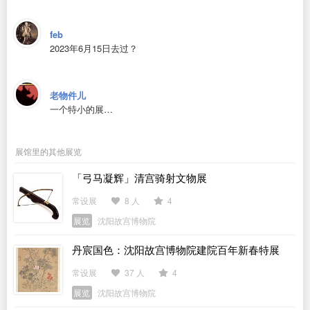
feb
2023年6月15日去过？
老物件儿
一个特小的展…
展馆里的其他展览
「弓马凝辉」清宫骑射文物展
常设展
8 人
4
展览
沈阳故宫博物院
丹宸国色：沈阳故宫博物院建院百年新春特展
常设展
37 人
4
展览
沈阳故宫博物院