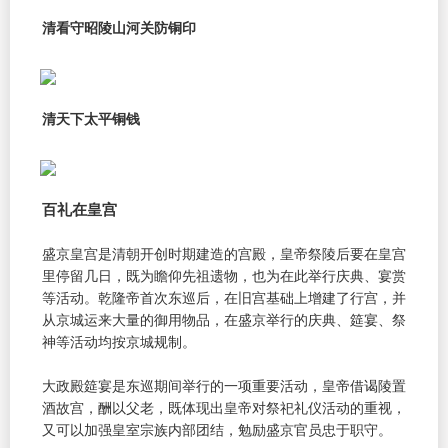
清看守昭陵山河关防铜印
清天下太平铜钱
百礼在皇宫
盛京皇宫是清朝开创时期建造的宫殿，皇帝祭陵后要在皇宫
里停留几日，既为瞻仰先祖遗物，也为在此举行庆典、宴赏
等活动。乾隆帝首次东巡后，在旧宫基础上增建了行宫，并
从京城运来大量的御用物品，在盛京举行的庆典、筵宴、祭
神等活动均按京城规制。
大政殿筵宴是东巡期间举行的一项重要活动，皇帝借谒陵置
酒故宫，酬以父老，既体现出皇帝对祭祀礼仪活动的重视，
又可以加强皇室宗族内部团结，勉励盛京官员忠于职守。