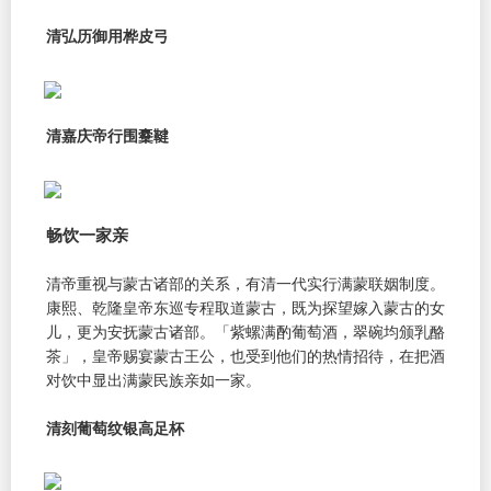
清弘历御用桦皮弓
清嘉庆帝行围櫜鞬
畅饮一家亲
清帝重视与蒙古诸部的关系，有清一代实行满蒙联姻制度。
康熙、乾隆皇帝东巡专程取道蒙古，既为探望嫁入蒙古的女
儿，更为安抚蒙古诸部。「紫螺满酌葡萄酒，翠碗均颁乳酪
茶」，皇帝赐宴蒙古王公，也受到他们的热情招待，在把酒
对饮中显出满蒙民族亲如一家。
清刻葡萄纹银高足杯