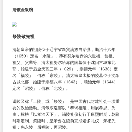
清镀金银碗
祭陵敬先祖
清朝皇帝的祖陵位于辽宁省新宾满族自治县，顺治十六年
（1659）定名「永陵」，葬有努尔哈赤的六世祖、曾祖、
祖父、父辈等。清太祖努尔哈赤的陵墓位于沈阳古城东北
部，始建于后金天聪三年（1629），崇德元年（1636）定
名「福陵」，俗称「东陵」。清太宗皇太极的陵墓位于沈阳
古城北部，始建于崇德八年（1643），顺治元年（1644）
定名「昭陵」，俗称「北陵」。
谒陵又称「上陵」或「祭陵」，是中国古代封建社会一项重
要的政治活动。清帝东巡都以「恭谒祖陵，用展孝思」为
由，标榜「以孝治天下」。谒陵礼仪初行于康熙时期，乾隆
时期定制。祭陵时，皇帝要在陵前完成诸多礼仪，亲祀先
祖；先永陵，后福陵，再昭陵。