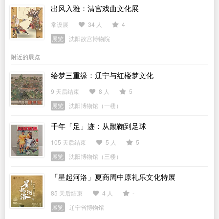
出风入雅：清宫戏曲文化展
常设展
34 人
4
展览
沈阳故宫博物院
附近的展览
绘梦三重缘：辽宁与红楼梦文化
9 天后结束
8 人
5
展览
沈阳博物馆（一楼）
千年「足」迹：从蹴鞠到足球
105 天后结束
5 人
5
展览
沈阳博物馆（三楼）
「星起河洛」夏商周中原礼乐文化特展
85 天后结束
4 人
-
展览
辽宁省博物馆