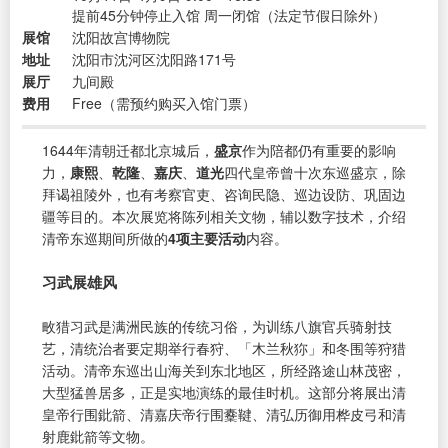
提前45分钟停止入馆 周一闭馆（法定节假日除外）
展馆
沈阳故宫博物院
地址
沈阳市沈河区沈阳路171号
展厅
九间殿
费用
Free（需预约购买入馆门票）
1644年清朝迁都北京城后，
盛京
作为陪都仍有重要的影响
力，
康熙
、
乾隆
、
嘉庆
、
道光
四代皇帝曾十次东巡盛京，除
拜谒祖陵外，也有考察官吏、咨询民隐、巡边设防、巩固边
疆等目的。本次展览将陈列相关文物，辅以数字技术，介绍
清帝东巡期间所做的
4项主要活动
内容。
习武展雄风
畋猎习武是满洲民族的传统习俗，为训练八旗官兵骑射技
艺，清统治者要定期举行春狩、「木兰秋狝」和冬围等狩猎
活动。清帝东巡出山海关到东北地区，所经路途山林茂密，
大型猛兽居多，正是实地演练的最佳时机。这部分将展出清
皇帝行围鈚箭、清嘉庆帝行围櫜鞬、清弘历御用桦皮弓和清
射鹿鈚箭等文物。