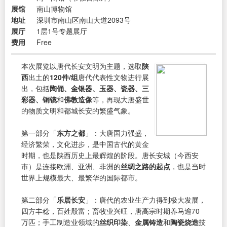
展馆
南山博物馆
地址
深圳市南山区南山大道2093号
展厅
1层1号专题展厅
费用
Free
本次展览以唐代长安文明为主题，选取
陕
西
出土的
120件/组
唐代代表性文物进行展
出，包括
陶俑、金银器、玉器、瓷器、三
彩器、铜镜
和
佛教造像
等，再现大唐盛世
的物质文明和都城长安的繁盛气象。
第一部分「
东方之都
」：大唐国力强盛，
经济繁荣，文化进步，是中国古代的黄金
时期，也是陕西历史上最辉煌的阶段。唐长安城（今西安
市）是连接欧洲、亚洲、非洲的
丝绸之路的起点
，也是当时
世界上规模最大、最繁华的国际都市。
第二部分「
乐居长安
」：唐代的农业生产力得到极大发展，
四方丰稔，百姓殷富；畜牧业兴旺，唐高宗时期养马逾70
万匹；手工制造业领域的
丝织印染
、
金属铸造
和
陶瓷烧造
技