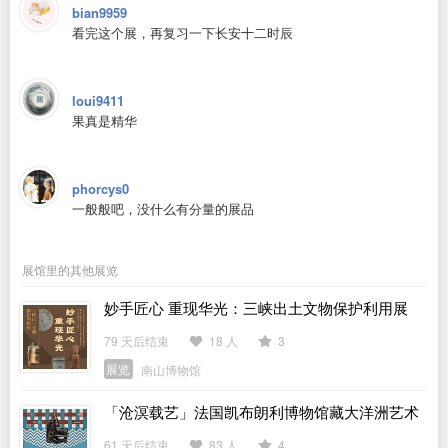
bian9959
看完这个展，再复习一下长安十二时辰
loui9411
果真是精华
phorcys0
一般般吧，没什么有分量的展品
展馆里的其他展览
妙手匠心 重现华光：三峡出土文物保护利用展
79 天后结束
18 人
3
展览
南山博物馆
「沧溟载艺」法国凯布朗利博物馆藏大洋洲艺术
展
61 天后结束
83 人
4