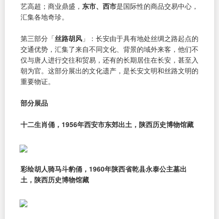
艺高超；商业鼎盛，
东市、西市
是国际性的商品交易中心，
汇集各地奇珍。
第三部分「
丝路胡风
」：长安由于具有地处丝绸之路起点的
交通优势，汇集了来自不同文化、背景的域外来客，他们不
仅与唐人进行交往和贸易，还有的长期居住在长安，甚至入
朝为官。这部分展出的文化遗产，是长安文明和丝路文明的
重要物证。
部分展品
十二生肖俑，1956年西安市东郊出土，陕西历史博物馆藏
彩绘胡人骑马斗豹俑，1960年陕西省乾县永泰公主墓出
土，陕西历史博物馆藏