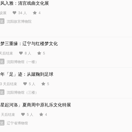
出风入雅：清宫戏曲文化展
设展
34 人
4
展览
沈阳故宫博物院
绘梦三重缘：辽宁与红楼梦文化
 天后结束
8 人
5
展览
沈阳博物馆（一楼）
千年「足」迹：从蹴鞠到足球
03 天后结束
5 人
5
展览
沈阳博物馆（三楼）
「星起河洛」夏商周中原礼乐文化特展
3 天后结束
5 人
4
展览
辽宁省博物馆