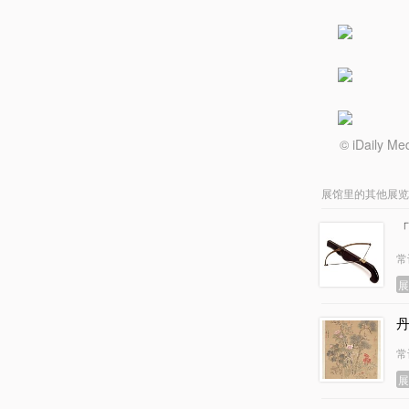
© iDail
展馆里的其他展览
常
常