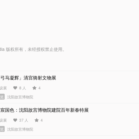
y Media 版权所有，未经授权禁止使用。
「弓马凝辉」清宫骑射文物展
设展
8 人
4
展览
沈阳故宫博物院
丹宸国色：沈阳故宫博物院建院百年新春特展
设展
37 人
4
展览
沈阳故宫博物院