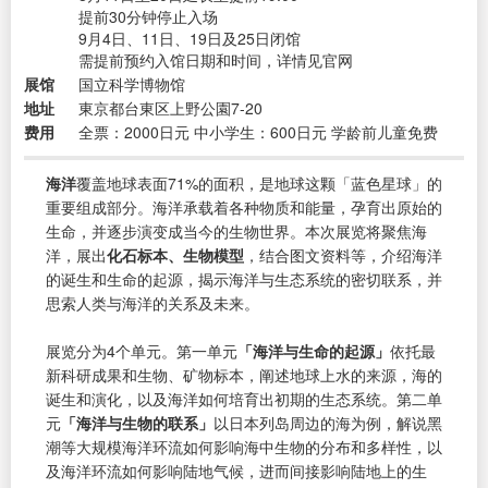
提前30分钟停止入场
9月4日、11日、19日及25日闭馆
需提前预约入馆日期和时间，详情见官网
展馆
国立科学博物馆
地址
東京都台東区上野公園7-20
费用
全票：2000日元 中小学生：600日元 学龄前儿童免费
海洋
覆盖地球表面71%的面积，是地球这颗「蓝色星球」的
重要组成部分。海洋承载着各种物质和能量，孕育出原始的
生命，并逐步演变成当今的生物世界。本次展览将聚焦海
洋，展出
化石标本、生物模型
，结合图文资料等，介绍海洋
的诞生和生命的起源，揭示海洋与生态系统的密切联系，并
思索人类与海洋的关系及未来。
展览分为4个单元。第一单元
「海洋与生命的起源」
依托最
新科研成果和生物、矿物标本，阐述地球上水的来源，海的
诞生和演化，以及海洋如何培育出初期的生态系统。第二单
元
「海洋与生物的联系」
以日本列岛周边的海为例，解说黑
潮等大规模海洋环流如何影响海中生物的分布和多样性，以
及海洋环流如何影响陆地气候，进而间接影响陆地上的生