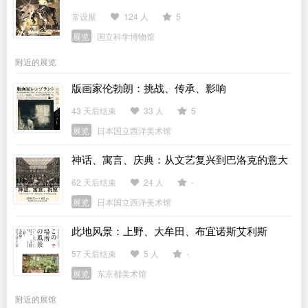
常设展
124 人
5
展览
国立科学博物馆
附近的展览
版画家伦勃朗：挑战、传承、影响
43 天后结束
33 人
5
展览
日本国立西洋美术馆
神话、寓言、庆典：从文艺复兴到巴洛克的意大
利宫廷与版画
62 天后结束
24 人
-
展览
日本国立西洋美术馆
此地风景：上野、大牟田、布宜诺斯艾利斯
57 天后结束
5 人
-
展览
东京都美术馆
附近的展馆