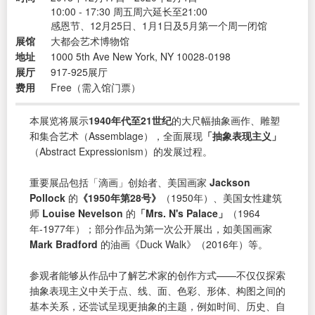
10:00 - 17:30 周五周六延长至21:00
感恩节、12月25日、1月1日及5月第一个周一闭馆
展馆
大都会艺术博物馆
地址
1000 5th Ave New York, NY 10028-0198
展厅
917-925展厅
费用
Free（需入馆门票）
本展览将展示
1940年代至21世纪
的大尺幅抽象画作、雕塑
和集合艺术（Assemblage），全面展现
「抽象表现主义」
（Abstract Expressionism）的发展过程。
重要展品包括「滴画」创始者、美国画家
Jackson
Pollock
的
《1950年第28号》
（1950年）、美国女性建筑
师
Louise Nevelson
的
「Mrs. N's Palace」
（1964
年-1977年）；部分作品为第一次公开展出，如美国画家
Mark Bradford
的油画《Duck Walk》（2016年）等。
参观者能够从作品中了解艺术家的创作方式——不仅仅探索
抽象表现主义中关于点、线、面、色彩、形体、构图之间的
基本关系，还尝试呈现更抽象的主题，例如时间、历史、自