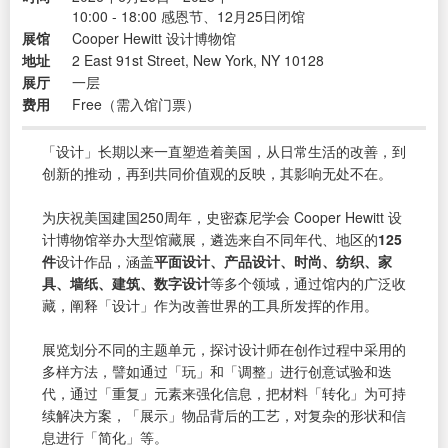
10:00 - 18:00 感恩节、12月25日闭馆
展馆
Cooper Hewitt 设计博物馆
地址
2 East 91st Street, New York, NY 10128
展厅
一层
费用
Free（需入馆门票）
「设计」长期以来一直塑造着美国，从日常生活的改善，到
创新的推动，再到共同价值观的反映，其影响无处不在。
为庆祝美国建国250周年，史密森尼学会 Cooper Hewitt 设
计博物馆举办大型馆藏展，遴选来自不同年代、地区的
125
件
设计作品，涵盖
平面设计、产品设计、时尚、纺织、家
具、墙纸、建筑、数字设计
等多个领域，通过馆内的广泛收
藏，阐释「设计」作为改善世界的工具所发挥的作用。
展览划分不同的主题单元，探讨设计师在创作过程中采用的
多样方法，譬如通过「玩」和「调整」进行创意试验和迭
代，通过「重复」元素来强化信息，把材料「转化」为可持
续解决方案，「展示」物品背后的工艺，对复杂的形状和信
息进行「简化」等。