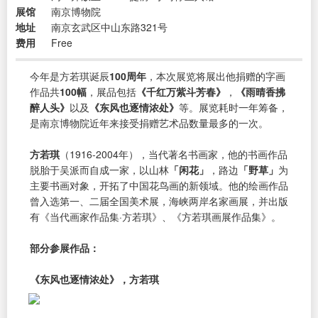
展馆
南京博物院
地址
南京玄武区中山东路321号
费用
Free
今年是方若琪诞辰
100周年
，本次展览将展出他捐赠的字画
作品共
100幅
，展品包括
《千红万紫斗芳春》
，
《雨晴香拂
醉人头》
以及
《东风也逐情浓处》
等。展览耗时一年筹备，
是南京博物院近年来接受捐赠艺术品数量最多的一次。
方若琪
（1916-2004年），当代著名书画家，他的书画作品
脱胎于吴派而自成一家，以山林
「闲花」
，路边
「野草」
为
主要书画对象，开拓了中国花鸟画的新领域。他的绘画作品
曾入选第一、二届全国美术展，海峡两岸名家画展，并出版
有《当代画家作品集·方若琪》、《方若琪画展作品集》。
部分参展作品：
《东风也逐情浓处》，方若琪