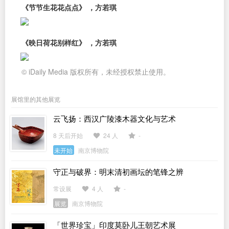
《节节生花花点点》 ，方若琪
《映日荷花别样红》 ，方若琪
© iDaily Media 版权所有，未经授权禁止使用。
展馆里的其他展览
云飞扬：西汉广陵漆木器文化与艺术
8 天后开始
24 人
-
未开始
南京博物院
守正与破界：明末清初画坛的笔锋之辨
常设展
4 人
-
展览
南京博物院
「世界珍宝」印度莫卧儿王朝艺术展