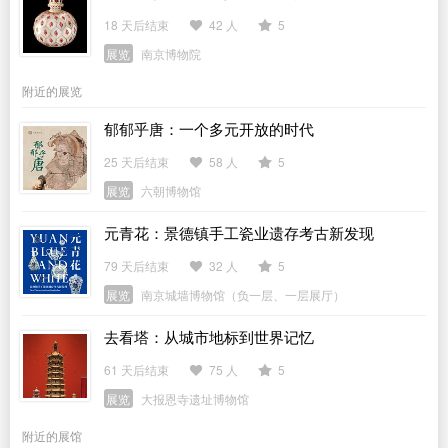
18 天后结束
42 人
5
展览
南京博物院
附近的展览
郁郁乎唐：一个多元开放的时代
25 天后结束
58 人
5
展览
六朝博物馆
元青花：景德镇手工瓷业遗存考古新发现
79 天后结束
32 人
5
展览
南京城墙博物馆（负一层、一层展厅）
去看塔：从城市地标到世界记忆
61 天后结束
75 人
5
展览
大报恩寺遗址博物馆
附近的展馆