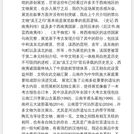
馆的原创展览，尽管这些年已经看过许多关于西南地区的
文物展览，在步入展厅之后，我仍为这场展览倍感兴奋。
展览在叙事方面并没有特别突破，我在上个月介绍的禁出
文物“滇王之印”基本就是展览叙事的底层逻辑。《史记·西
南夷列传》提及多个西南夷国家，连同后来的《后汉书.南
蛮西南夷传》、《太平御览》等，将西南地区的这些国家
勾画完整，展览基于考古发现介绍了其中的部分，包括滇
中和滇东北的靡莫、劳浸，滇西的昆明、哀牢，滇东南的
句町以及滇北的徙、筰等，作为展览的主角，滇国更被置
于第二单元特别介绍。中华文明多元一体格局自然是历史
不可阻挡的进程，正如“滇王之印”背后承载的历史意义，西
南夷诸国最终纳入了中原政权管辖体系，汉王朝在此设置
益州郡，文明在此交融汇聚，云南作为中华民族大家庭重
要组成部分演进完成。 展览汇集了云南多处重要的遗址的
考古内容，依照展柜区划独立展示，使得展览像极了一本
考古报告合订本，其中涉及的历年全国十大考古发现包括
云南江川李家山古墓群(1992)、云南羊甫头墓地(1999)、云
南祥云大波那墓地(2014)、云南晋宁河泊所遗址(2024)，许
多文物为首次展出。尤其是河泊所遗址出土的带字简牍、
陶瓦当等珍贵文物，难得一见。文物之间既有相互关联的
相同，也有各自独立的存在，尤其是广南县牡宜遗址出土
的一组句町器物，有着强烈的汉地特征。我还在展品中发
现大量双涡纹饰，这在前段时间的希腊展中也有看到，不