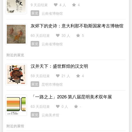
9 天后结束
4 人
4
展览
云南省博物馆
灰烬下的史诗：意大利那不勒斯国家考古博物馆
馆藏庞贝文物展
60 天后结束
30 人
5
展览
云南省博物馆
附近的展览
汉并天下：盛世辉煌的汉文明
59 天后结束
21 人
4
展览
昆明市博物馆
「一路之上」2026·第八届昆明美术双年展
63 天后结束
0 人
-
展览
云南美术馆
附近的展馆