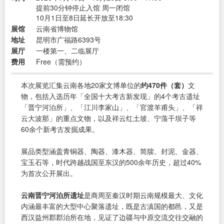
提前30分钟停止入馆 周一闭馆
10月1日至8日延长开放至18:30
展馆
云南省博物馆
地址
昆明市广福路6393号
展厅
一楼第一、二临展厅
费用
Free（需预约）
本次展览汇集云南各地20家文博单位的
约470件（套）
文
物，包括入选历年「全国十大考古新发现」的4个考古遗址
「晋宁河泊所」、「江川李家山」、「官渡羊甫头」、「祥
云大波那」的重点文物，以及祥云红土坡、宁蒗干坝子等
60余个新考古发掘成果。
展品类型涵盖青铜器、陶器、漆木器、简牍、封泥、金器、
宝玉石等，时代跨越战国至东汉的500余年历史，超过40%
为首次公开展出。
云南晋宁河泊所遗址
是商周至秦汉时期云南规模最大、文化
内涵最丰富的大型中心聚落遗址，既是古滇国的都邑，又是
西汉益州郡郡治所在地，见证了边疆与中原交流交往交融的