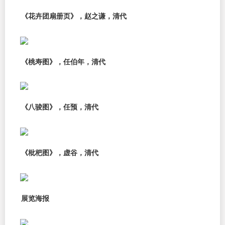
《花卉团扇册页》，赵之谦，清代
《桃寿图》，任伯年，清代
《八骏图》，任预，清代
《枇杷图》，虚谷，清代
展览海报