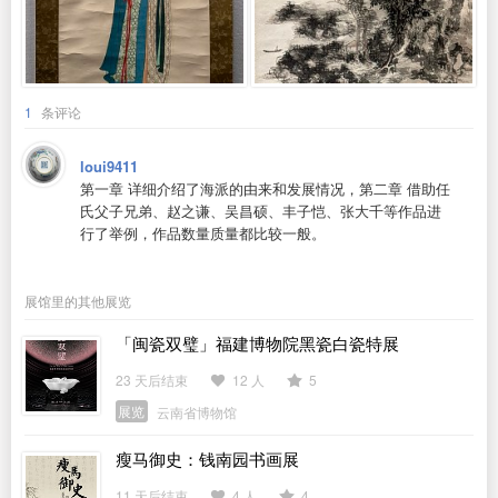
1
条评论
loui9411
第一章 详细介绍了海派的由来和发展情况，第二章 借助任
氏父子兄弟、赵之谦、吴昌硕、丰子恺、张大千等作品进
行了举例，作品数量质量都比较一般。
展馆里的其他展览
「闽瓷双璧」福建博物院黑瓷白瓷特展
23 天后结束
12 人
5
展览
云南省博物馆
瘦马御史：钱南园书画展
11 天后结束
4 人
4