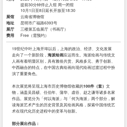
提前30分钟停止入馆 周一闭馆
10月1日至8日延长开放至18:30
展馆
云南省博物馆
地址
昆明市广福路6393号
展厅
三楼第五临展厅（书画厅）
费用
Free（需预约）
19世纪中叶上海开埠以后，上海的政治、经济、文化发展
走向了一个新阶段，
海派绘画
应运而生。海派绘画与传统文
人画有着明显区别，具有雅俗共赏、风格多元、勇于创新、
中西融合的特点，在中国古典绘画向现代绘画过渡过程中扮
演了重要角色。
本次展览将呈现上海市历史博物馆收藏的
100件（套）
文
物，涵盖吴昌硕、任伯年、蒲华、虚谷、赵之谦等诸多名家
作品。展览分为「何以海派」与「何为海派」两个部分，解
读海派艺术产生的历史背景及其绘画风格，探索中国传统艺
术在现代化历史进程中的变革与创新。
部分展出作品：