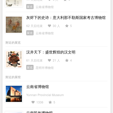
展览
云南省博物馆
灰烬下的史诗：意大利那不勒斯国家考古博物馆
馆藏庞贝文物展
62 天后结束
30 人
5
展览
云南省博物馆
附近的展览
汉并天下：盛世辉煌的汉文明
61 天后结束
21 人
4
展览
昆明市博物馆
附近的展馆
云南省博物馆
Yunnan Provincial Museum
1336
5
云南民族博物馆