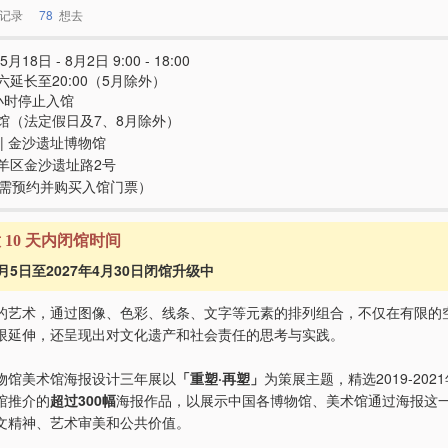
记录
78
想去
5月18日 - 8月2日 9:00 - 18:00
六延长至20:00（5月除外）
小时停止入馆
馆（法定假日及7、8月除外）
 | 金沙遗址博物馆
羊区金沙遗址路2号
e（需预约并购买入馆门票）
意 10 天内闭馆时间
2月5日至2027年4月30日闭馆升级中
的艺术，通过图像、色彩、线条、文字等元素的排列组合，不仅在有限的
限延伸，还呈现出对文化遗产和社会责任的思考与实践。
物馆美术馆海报设计三年展以
「重塑·再塑」
为策展主题，精选2019-202
馆推介的
超过300幅
海报作品，以展示中国各博物馆、美术馆通过海报这
文精神、艺术审美和公共价值。