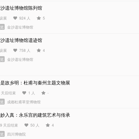
金沙遗址博物馆陈列馆
设展
924 人
5
展览
金沙遗址博物馆
金沙遗址博物馆遗迹馆
设展
758 人
4
展览
金沙遗址博物馆
月是故乡明：杜甫与秦州主题文物展
0 天后结束
1 人
-
展览
成都杜甫草堂博物馆
观妙入真：永乐宫的建筑艺术与传承
19 天后结束
50 人
4
展览
四川博物院