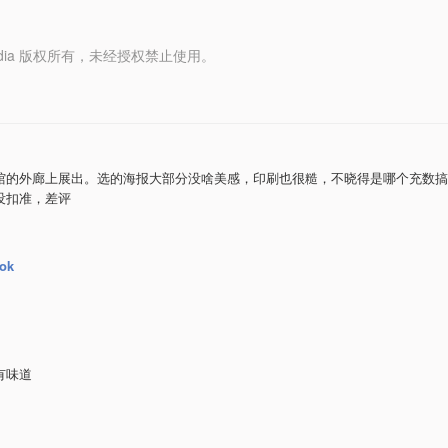
y Media 版权所有，未经授权禁止使用。
馆的外廊上展出。选的海报大部分没啥美感，印刷也很糙，不晓得是哪个充数搞
没扣准，差评
ok
有味道