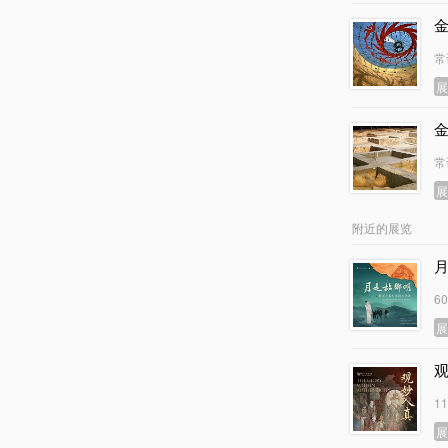
常
常
附近的展览
6
1