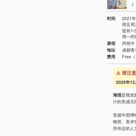
5
时间
2021年
周五周
提前1
周一闭
展馆
闭馆中
地址
成都青
费用
Fre
⚠️ 请注
2025年1
海报
是视觉
计的美感无
首届中国博
物馆、美术
所传达的人