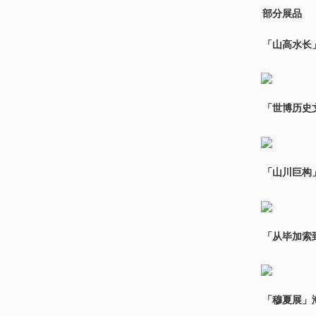
部分展品
「山高水长
「世博历史
「山川巨构
「从毕加索
「穆夏展」