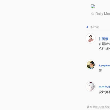
© iDail
4
条评论
甘阿紫
在遗址
么好都
kayekw
赞
mmfeel
设计挺
展馆里的其他展览