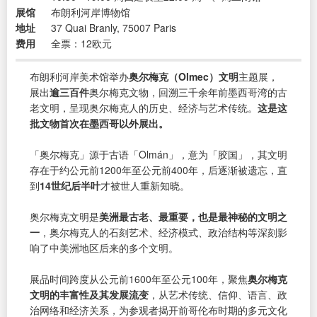
展馆
布朗利河岸博物馆
地址
37 Quai Branly, 75007 Paris
费用
全票：12欧元
布朗利河岸美术馆举办
奥尔梅克（Olmec）文明
主题展，
展出
逾三百件
奥尔梅克文物，回溯三千余年前墨西哥湾的古
老文明，呈现奥尔梅克人的历史、经济与艺术传统。
这是这
批文物首次在墨西哥以外展出。
「奥尔梅克」源于古语「Olmán」，意为「胶国」，其文明
存在于约公元前1200年至公元前400年，后逐渐被遗忘，直
到
14世纪后半叶
才被世人重新知晓。
奥尔梅克文明是
美洲最古老、最重要，也是最神秘的文明之
一
，奥尔梅克人的石刻艺术、经济模式、政治结构等深刻影
响了中美洲地区后来的多个文明。
展品时间跨度从公元前1600年至公元100年，聚焦
奥尔梅克
文明的丰富性及其发展流变
，从艺术传统、信仰、语言、政
治网络和经济关系，为参观者揭开前哥伦布时期的多元文化