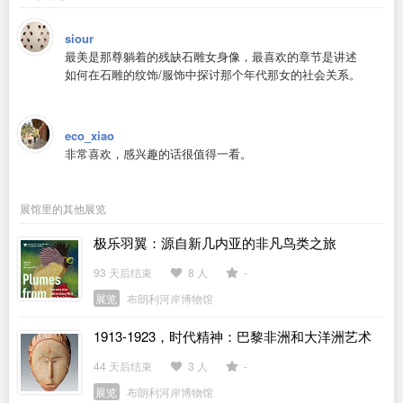
siour
最美是那尊躺着的残缺石雕女身像，最喜欢的章节是讲述
如何在石雕的纹饰/服饰中探讨那个年代那女的社会关系。
eco_xiao
非常喜欢，感兴趣的话很值得一看。
展馆里的其他展览
极乐羽翼：源自新几内亚的非凡鸟类之旅
93 天后结束
8 人
-
展览
布朗利河岸博物馆
1913-1923，时代精神：巴黎非洲和大洋洲艺术
展
44 天后结束
3 人
-
展览
布朗利河岸博物馆