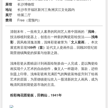
展馆
长沙博物馆
地址
长沙市开福区新河三角洲滨江文化园内
展厅
特展二厅
费用
Free（需预约）
清朝末年，一批有文人素养的民间艺人将中国画的「
浅绛
」
技法移植到瓷器上，创造出一种新的陶瓷彩绘技法——
浅绛
彩
，因风格清逸淡雅，浅绛彩瓷被誉为「
文人瓷画
」。本次
展览将呈现
109件（套）
近代文人瓷画作品，回顾20世纪前
期景德镇陶瓷的探索与创新之路。
浅绛彩瓷从图稿设计到画面绘制多由一人完成，是以陶瓷绘
画实现个人艺术的自由创作，像文人一样题诗、落款，还特
别盖上印章。浅绛彩瓷将充满匠气的陶瓷装饰提升到了绘画
艺术的层面，为景德镇瓷坛吹入一股清新的文人画风，成为
晚清民国初期瓷器市场的主流。
粉彩梅花图瓷板，田鹤仙，1941年