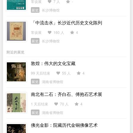
常设展
7 人
-
展览
长沙博物馆
「中流击水」长沙近代历史文化陈列
常设展
160 人
4
展览
长沙博物馆
附近的展览
敦煌：伟大的文化宝藏
99 天后结束
55 人
4
展览
湖南省博物馆
南北有二石：齐白石、傅抱石艺术展
1 天后结束
70 人
4
展览
湖南省博物馆
佛光金影：院藏历代金铜佛像艺术