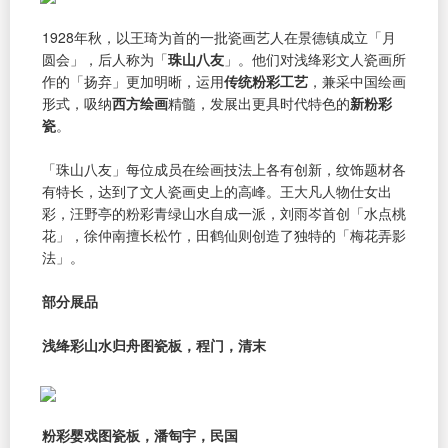
1928年秋，以王琦为首的一批瓷画艺人在景德镇成立「月
圆会」，后人称为「
珠山八友
」。他们对浅绛彩文人瓷画所
作的「扬弃」更加明晰，运用
传统粉彩工艺
，兼采中国绘画
形式，吸纳
西方绘画
精髓，发展出更具时代特色的
新粉彩
瓷
。
「珠山八友」每位成员在绘画技法上各有创新，纹饰题材各
有特长，达到了文人瓷画史上的高峰。王大凡人物仕女出
彩，汪野亭的粉彩青绿山水自成一派，刘雨岑首创「水点桃
花」，徐仲南擅长松竹，田鹤仙则创造了独特的「梅花弄影
法」。
部分展品
浅绛彩山水归舟图瓷板，程门，清末
粉彩婴戏图瓷板，潘匋宇，民国