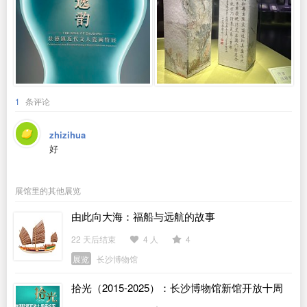
1
条评论
zhizihua
好
展馆里的其他展览
由此向大海：福船与远航的故事
22 天后结束
4 人
4
展览
长沙博物馆
拾光（2015-2025）：长沙博物馆新馆开放十周
年纪实