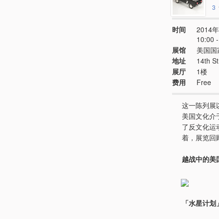
3
时间
2014年
10:00
展馆
美国国
地址
14th S
展厅
1楼
费用
Free
这一陈列展
美国文化介
了反文化运
着，展览回
越战中的美
「水星计划」中