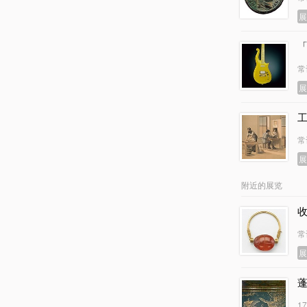
常
工
常
附近的展览
收
常
1