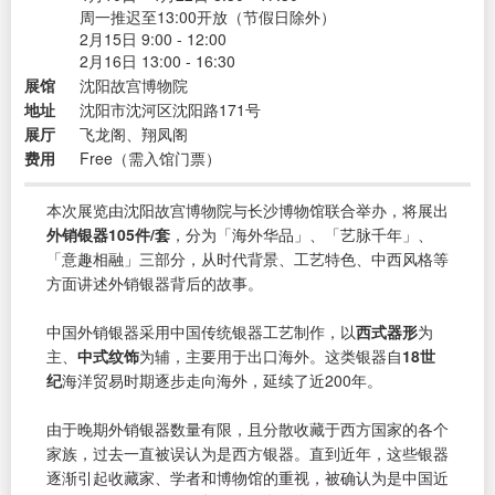
周一推迟至13:00开放（节假日除外）
2月15日 9:00 - 12:00
2月16日 13:00 - 16:30
展馆
沈阳故宫博物院
地址
沈阳市沈河区沈阳路171号
展厅
飞龙阁、翔凤阁
费用
Free（需入馆门票）
本次展览由沈阳故宫博物院与长沙博物馆联合举办，将展出
外销银器105件/套
，分为「海外华品」、「艺脉千年」、
「意趣相融」三部分，从时代背景、工艺特色、中西风格等
方面讲述外销银器背后的故事。
中国外销银器采用中国传统银器工艺制作，以
西式器形
为
主、
中式纹饰
为辅，主要用于出口海外。这类银器自
18世
纪
海洋贸易时期逐步走向海外，延续了近200年。
由于晚期外销银器数量有限，且分散收藏于西方国家的各个
家族，过去一直被误认为是西方银器。直到近年，这些银器
逐渐引起收藏家、学者和博物馆的重视，被确认为是中国近