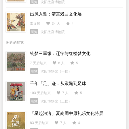
展览
沈阳故宫博物院
出风入雅：清宫戏曲文化展
常设展
34 人
4
展览
沈阳故宫博物院
附近的展览
绘梦三重缘：辽宁与红楼梦文化
7 天后结束
8 人
5
展览
沈阳博物馆（一楼）
千年「足」迹：从蹴鞠到足球
103 天后结束
7 人
5
展览
沈阳博物馆（三楼）
「星起河洛」夏商周中原礼乐文化特展
83 天后结束
7 人
4