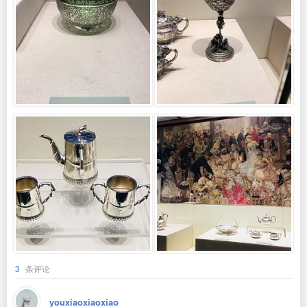
3
条评论
youxiaoxiaoxiao