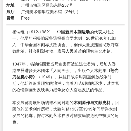
地址
广州市海珠区昌岗东路257号
展厅
广州美术馆学院美术馆（2号厅）
费用
Free
杨讷维（1912-1982），
中国新兴木刻运动
的代表人物之
一。他早年积极响应鲁迅提倡自学木刻，20世纪40年代加
入「中华全国木刻界抗敌协会」，创作大量披露国民政府腐
败统治、社会剧烈变动、底层人民苦难的现实主义木刻。
1947年，杨讷维因受当局迫害而被迫逃亡香港，后加入香
港左翼进步美术团体「人间画会」，出版个人木刻集
《怒向
刀丛觅小诗》
（1949）。从抗日战争时期至解放战争时
期，他始终追着现实的浪潮，向着刀丛剑树的环境，以愤慨
的心情刻画出反映暴力战争及众人奋起反抗的作品。
本次展览将展出杨讷维不同时期的
木刻原作
与
文献史料
，回
顾他的艺术创作历程，大致勾勒1937至1949年间新兴木刻
发展的轮廓，探讨木刻艺术在彼时解救民族危机中扮演的角
色。