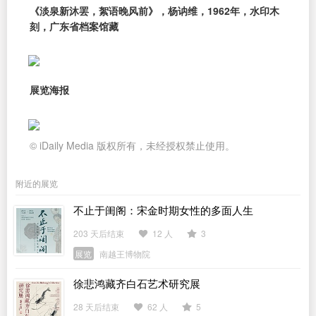
《淡泉新沐罢，絮语晚风前》，杨讷维，1962年，水印木
刻，广东省档案馆藏
展览海报
© iDaily Media 版权所有，未经授权禁止使用。
附近的展览
不止于闺阁：宋金时期女性的多面人生
203 天后结束
12 人
3
展览
南越王博物院
徐悲鸿藏齐白石艺术研究展
28 天后结束
62 人
5