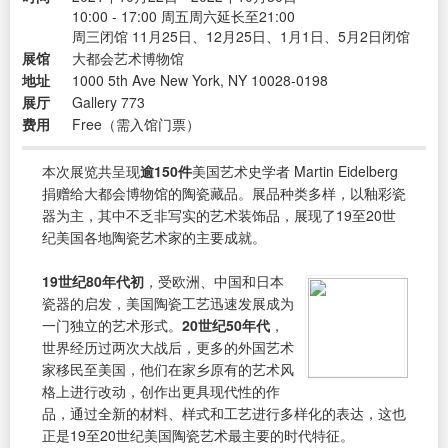
10:00 - 17:00 周五周六延长至21:00
周三闭馆 11月25日、12月25日、1月1日、5月2日闭馆
展馆
大都会艺术博物馆
地址
1000 5th Ave New York, NY 10028-0198
展厅
Gallery 773
费用
Free（需入馆门票）
本次展览共呈现
逾150件
美国艺术史学者 Martin Eidelberg
捐赠给大都会博物馆的陶瓷藏品。展品种类多样，以釉彩瓷
器为主，其中不乏非写实的艺术装饰品，展现了19至20世
纪美国各地陶瓷艺术家的主要成就。
19世纪80年代初
，受欧洲、中国和日本
瓷器的启发，美国陶瓷工艺迅速发展成为
一门独立的艺术形式。
20世纪50年代
，
世界经历过两次大战后，更多的外国艺术
家移民至美国，他们在家乡原有的艺术风
格上进行改动，创作出更具现代性的作
品，通过全新的材料、样式和工艺进行多样化的表达，这也
正是19至20世纪美国陶瓷艺术最主要的时代特征。