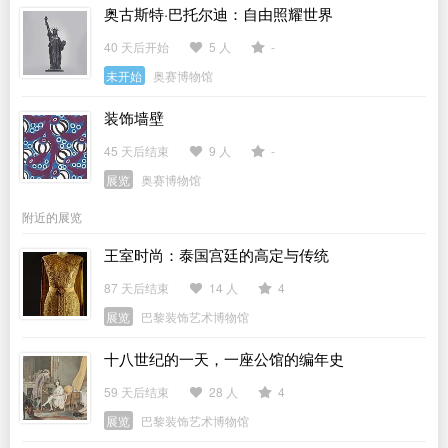
奥古斯特·巴托尔迪：自由照耀世界
40 天后开始
5 人
-
未开始
奥赛博物馆
装饰墙壁
45 天后结束
9 人
-
展览
奥赛博物馆
附近的展览
王室时尚：泰国宫廷的高定与传统
87 天后结束
14 人
4
展览
巴黎装饰艺术博物馆
十八世纪的一天，一座公馆的编年史
59 天后结束
28 人
4
展览
巴黎装饰艺术博物馆