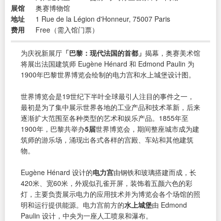
展馆
奥赛博物馆
地址
1 Rue de la Légion d'Honneur, 75007 Paris
费用
Free（需入馆门票）
为庆祝新展厅
「巴黎：现代法国的首都」
揭幕，奥赛美术馆
将展出法国建筑师 Eugène Hénard 和 Edmond Paulin 为
1900年巴黎世界博览会绘制的电力宫和水上城堡设计图。
世界博览会是19世纪下半叶全球最引人注目的事件之一，
最初是为了集中展示世界各地的工业产品和技术革新，后来
逐渐扩大范围至各种类型的艺术和娱乐产品。1855年至
1900年，巴黎共举办
5届
世界博览会，期间整座城市成为建
筑师的游乐场，涌现出各式各样的宫殿、车站和其他建筑
物。
Eugène Hénard 设计的
电力宫
由钢铁和玻璃搭建而成，长
420米、宽60米，外观似孔雀开屏，装饰着五颜六色的彩
灯，主要负责展示电力的应用技术并为博览会各个场馆的照
明和运行提供能源。电力宫前方的
水上城堡
由 Edmond
Paulin 设计，中央为一座人工喷泉和瀑布。