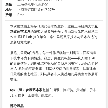
展馆
上海多伦现代美术馆
地址
上海市虹口区多伦路27号
费用
Free
本次展览由上海多伦现代美术馆主办，邀请上海纽约大学
互
动媒体艺术系
的研究人员参与创作，并由新媒体艺术创意工
作室 IDLE Lab 担任策划，集中呈现数字技术与艺术表达的
最新研究成果。
展览共呈现
6件
作品，每一件作品犹如一则寓言，回应着当
下技术环境下的情感、命运、共生的构想——从人赠予 AI
的影像信件，到机械结构驱动的自我意识书写；从融合卡牌
与 AI 机制的互动叙事，到网络空间的具身探索；从重建末
日景观的生态社区，到与具备非人类感知的异质生命体展开
交流。
6位（组）参展艺术家
包括卞润禾、何芷琪、黄淅然、乔非
凡 & 程卓、王语曈、姚佳沛。
部分展品