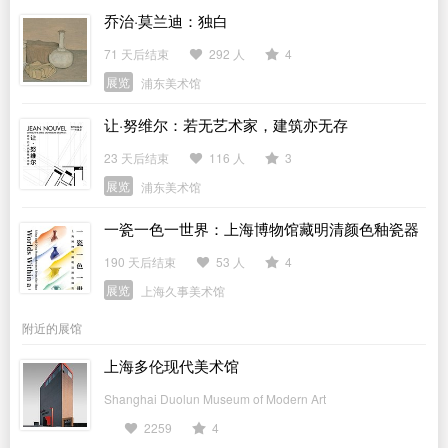
乔治·莫兰迪：独白
71 天后结束
292 人
4
展览
浦东美术馆
让·努维尔：若无艺术家，建筑亦无存
23 天后结束
116 人
3
展览
浦东美术馆
一瓷一色一世界：上海博物馆藏明清颜色釉瓷器
特展
190 天后结束
53 人
4
展览
上海久事美术馆
附近的展馆
上海多伦现代美术馆
Shanghai Duolun Museum of Modern Art
2259
4