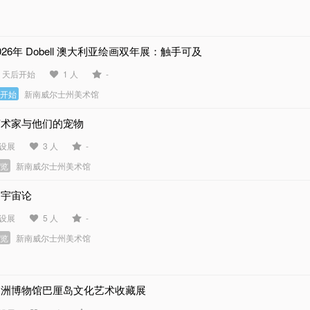
026年 Dobell 澳大利亚绘画双年展：触手可及
7 天后开始
1 人
-
未开始
新南威尔士州美术馆
艺术家与他们的宠物
设展
3 人
-
展览
新南威尔士州美术馆
近宇宙论
设展
5 人
-
展览
新南威尔士州美术馆
澳洲博物馆巴厘岛文化艺术收藏展