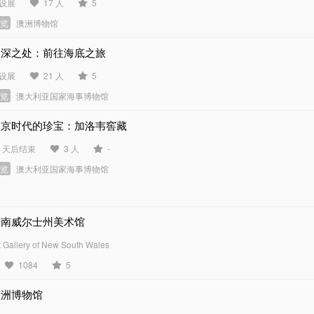
设展
17 人
5
展览
澳洲博物馆
极深之处：前往海底之旅
设展
21 人
5
展览
澳大利亚国家海事博物馆
维京时代的珍宝：加洛韦窖藏
4 天后结束
3 人
-
展览
澳大利亚国家海事博物馆
新南威尔士州美术馆
t Gallery of New South Wales
1084
5
澳洲博物馆