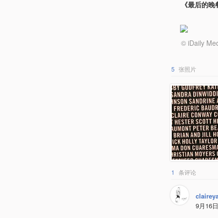
《最后的晚餐20
© iDail
5
张照片
1
条评论
clairey
9月16