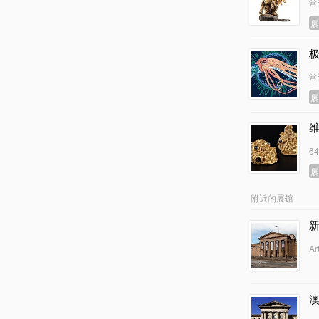
常
常
6
附近的展馆
Ar