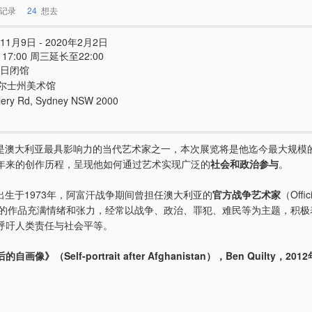
记录
24
想去
11月9日 - 2020年2月2日
 - 17:00 周三延长至22:00
5日闭馆
尔士州美术馆
llery Rd, Sydney NSW 2000
ilty 是澳大利亚最具影响力的当代艺术家之一，本次展览将是他迄今最大规
年来的创作历程，呈现他如何通过艺术实现广泛的
社会和政治参与
。
ilty 出生于1973年，阿富汗战争期间曾担任澳大利亚的
官方战争艺术家
（Offic
t）。他的作品充满情绪和张力，经常以战争、政治、罪犯、难民等为主题，积
呼吁人类责任与社会平等。
画像》（Self-portrait after Afghanistan），Ben Quilty，2012