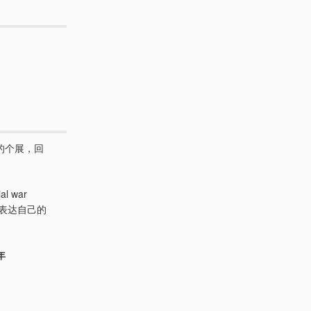
模的个展，回
ial war
极表达自己的
年