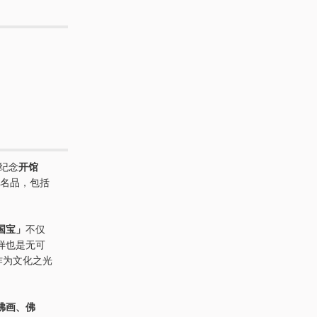
纪念
开馆
名品，包括
国宝」
不仅
样也是无可
作为文化之光
佛画、佛