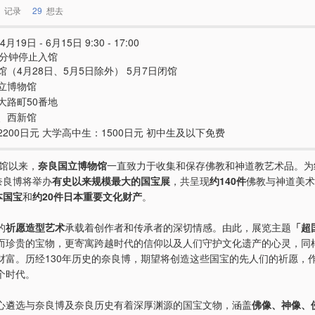
记录
29
想去
4月19日 - 6月15日 9:30 - 17:00
0分钟停止入馆
馆（4月28日、5月5日除外） 5月7日闭馆
立博物馆
大路町50番地
、西新馆
2200日元 大学高中生：1500日元 初中生及以下免费
开馆以来，
奈良国立博物馆
一直致力于收集和保存佛教和神道教艺术品。为
奈良博将举办
有史以来规模最大的国宝展
，共呈现
约140件
佛教与神道美术
本国宝
和
约20件日本重要文化财产
。
的
祈愿造型艺术
承载着创作者和传承者的深切情感。由此，展览主题
「超
而珍贵的宝物，更寄寓跨越时代的信仰以及人们守护文化遗产的心灵，同
财富。历经130年历史的奈良博，期望将创造这些国宝的先人们的祈愿，
个时代。
心遴选与奈良博及奈良历史有着深厚渊源的国宝文物，涵盖
佛像、神像、