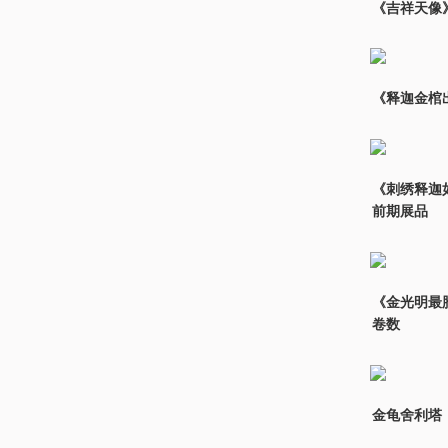
《吉祥天像
《释迦金棺
《刺绣释迦
前期展品
《金光明最
卷数
金龟舍利塔