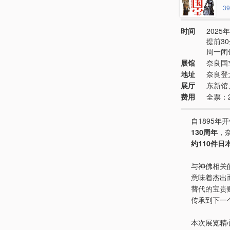
39
时间
2025年
提前3
周一闭
展馆
奈良国
地址
奈良登
展厅
东新馆
费用
全票：
自1895年
130周年
，
约110件日
与神佛相关
意味着杰出
替代的宝贵
传承到下一
本次展览精