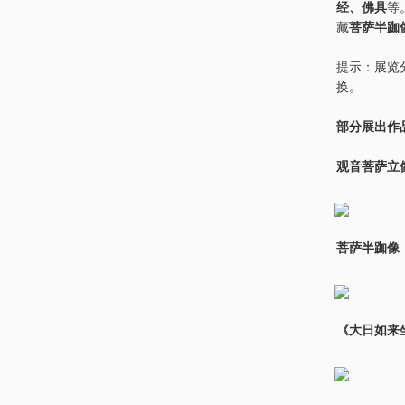
经、佛具
等
藏
菩萨半跏
提示：展览
换。
部分展出作
观音菩萨立
菩萨半跏像
《大日如来