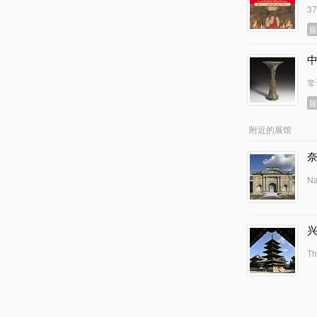
3
常
附近的展馆
Na
Th