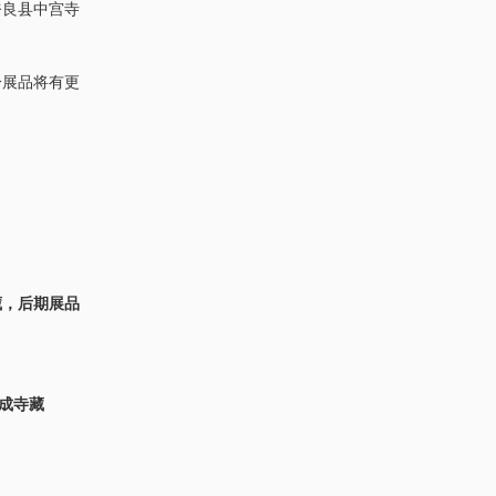
奈良县中宫寺
分展品将有更
藏，后期展品
成寺藏