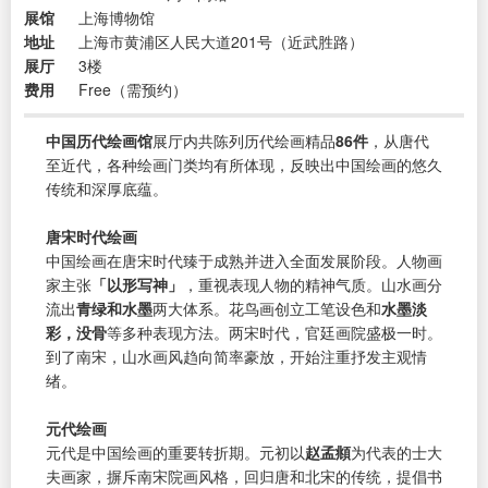
展馆
上海博物馆
地址
上海市黄浦区人民大道201号（近武胜路）
展厅
3楼
费用
Free（需预约）
中国历代绘画馆
展厅内共陈列历代绘画精品
86件
，从唐代
至近代，各种绘画门类均有所体现，反映出中国绘画的悠久
传统和深厚底蕴。
唐宋时代绘画
中国绘画在唐宋时代臻于成熟并进入全面发展阶段。人物画
家主张
「以形写神」
，重视表现人物的精神气质。山水画分
流出
青绿和水墨
两大体系。花鸟画创立工笔设色和
水墨淡
彩，没骨
等多种表现方法。两宋时代，官廷画院盛极一时。
到了南宋，山水画风趋向简率豪放，开始注重抒发主观情
绪。
元代绘画
元代是中国绘画的重要转折期。元初以
赵孟頫
为代表的士大
夫画家，摒斥南宋院画风格，回归唐和北宋的传统，提倡书