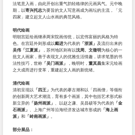
法笔意入画，由此开创出重气韵轻格律的元画风气。元中晚
期，以
寄兴托志
为要旨的文人写意画成为画坛的主流，「元
四家」建立起文人山水画的典范风格。
明代绘画
明朝宫廷绘画继承两宋院画传统，以宏伟富丽的风格为特
色。在宫廷外则形成以
戴进
为代表的
「浙派」
及流衍出来的
吴伟「江夏派」
，苏州地区则有以
沈周、文徵明
为核心的一
批文人画家，善于表现文人的优雅生活情趣，讲求笔墨的书
法性技巧，世称
「吴门画派」
，晚明时，
董其昌
集宋元绘画
之大成而进行变革，重建起文人画的新统绪。
清代绘画
清初呈现以
「四王」
为代表的摹古潮和以「四画僧」等领衔
的创新两大艺术潮流，育有多个画派，其中包括艺术形式标
新立异的
「扬州画派」
、以赵之谦、吴昌硕等为代表的
「金
石画派」
、上海广州等沿海经济发达城市形成的
「海上画
派」
和
「岭南画派」
。
部分展品：