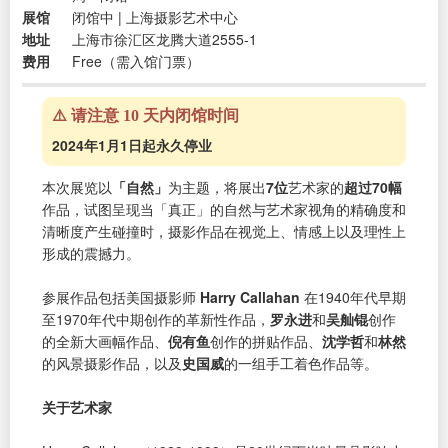
展馆
闭馆中 | 上海摄影艺术中心
地址
上海市徐汇区龙腾大道2555-1
费用
Free（需入馆门票）
⚠️ 请注意 10 天内闭馆时间
2024年1月1日起永久停业
本次展览以
「自然」
为主题，将展出
7位
艺术家的
超过70幅
作品，试图呈现当「真正」的自然与艺术家视角的精确度和
清晰度产生碰撞时，摄影作品在视觉上、情感上以及理性上
形成的震撼力。
参展作品包括美国摄影师
Harry Callahan
在1940年代早期
至1970年代中期创作的革新性作品，
罗永进
和
吴舢锟
创作
的全新大画幅作品、
倪有鱼
创作的拼贴作品、
沈学哲
和
林然
的风景摄影作品，以及
史国威
的一组手工着色作品等。
关于艺术家