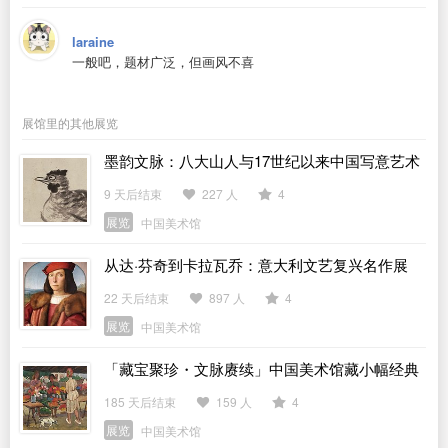
laraine
一般吧，题材广泛，但画风不喜
展馆里的其他展览
墨韵文脉：八大山人与17世纪以来中国写意艺术
展
9 天后结束
227 人
4
展览
中国美术馆
从达·芬奇到卡拉瓦乔：意大利文艺复兴名作展
22 天后结束
897 人
4
展览
中国美术馆
「藏宝聚珍・文脉赓续」中国美术馆藏小幅经典
作品展
185 天后结束
159 人
4
展览
中国美术馆