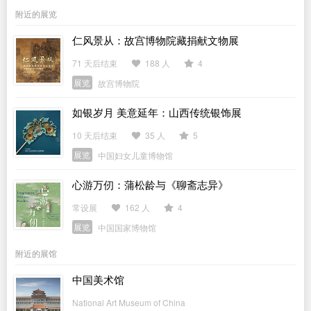
附近的展览
仁风景从：故宫博物院藏捐献文物展
71 天后结束
188 人
4
展览
故宫博物院
如银岁月 美意延年：山西传统银饰展
10 天后结束
35 人
5
展览
中国妇女儿童博物馆
心游万仞：蒲松龄与《聊斋志异》
常设展
162 人
4
展览
中国国家博物馆
附近的展馆
中国美术馆
National Art Museum of China