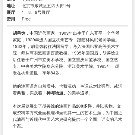
地址
北京市东城区五四大街1号
展厅
1、8、9号展厅
费用
Free
胡善馀
，中国近代画家，1909年出生于广东开平一个华侨
家庭，1929年进入国立杭州艺专，跟随林风眠老师学画。
1932年，胡善馀转往法国留学，考入法国巴黎高等美术学
院，师从写实派画家西蒙教授。1935年回国后，胡善馀先
后任教于广州市立美术学校、国立重庆师范学校、国立艺
专、中央美术学院华东分院、浙江美术学院。1993年，胡
老在杭州逝世，享年84岁。
他的油画语言自然质朴、含蓄沉稳，色调或对比强烈、或沉
着典雅，实践着
「神与物游」
的美学追求。
本次展览展出了胡善馀的油画作品
200多件
，并以实物、文
献资料等方式全面梳理和呈现其一生的艺术生涯，为中国近
代油画与近现代中国艺术史研究提供一个全面、详实的艺术
个案。