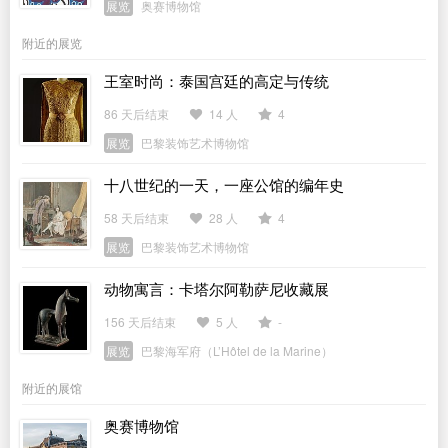
展览
奥赛博物馆
附近的展览
王室时尚：泰国宫廷的高定与传统
86 天后结束
14 人
4
展览
巴黎装饰艺术博物馆
十八世纪的一天，一座公馆的编年史
58 天后结束
28 人
4
展览
巴黎装饰艺术博物馆
动物寓言：卡塔尔阿勒萨尼收藏展
156 天后结束
5 人
-
展览
巴黎海军府（L’Hôtel de la Marine）
附近的展馆
奥赛博物馆