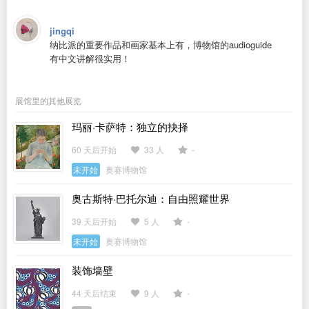
jingqi
纳比派的重要作品和画家基本上有，博物馆的audioguide
有中文讲解很实用！
展馆里的其他展览
玛丽·卡萨特：独立的抉择
60 天后开始
33 人
-
未开始
奥赛博物馆
奥古斯特·巴托尔迪：自由照耀世界
39 天后开始
5 人
-
未开始
奥赛博物馆
装饰墙壁
44 天后结束
9 人
-