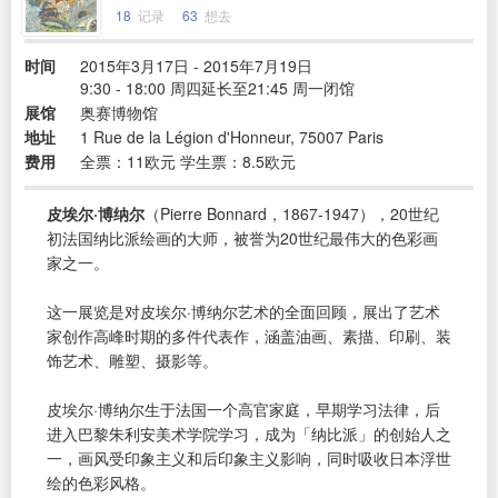
18
记录
63
想去
时间
2015年3月17日 - 2015年7月19日
9:30 - 18:00 周四延长至21:45 周一闭馆
展馆
奥赛博物馆
地址
1 Rue de la Légion d'Honneur, 75007 Paris
费用
全票：11欧元 学生票：8.5欧元
皮埃尔·博纳尔
（Pierre Bonnard，1867-1947），20世纪
初法国纳比派绘画的大师，被誉为20世纪最伟大的色彩画
家之一。
这一展览是对皮埃尔·博纳尔艺术的全面回顾，展出了艺术
家创作高峰时期的多件代表作，涵盖油画、素描、印刷、装
饰艺术、雕塑、摄影等。
皮埃尔·博纳尔生于法国一个高官家庭，早期学习法律，后
进入巴黎朱利安美术学院学习，成为「纳比派」的创始人之
一，画风受印象主义和后印象主义影响，同时吸收日本浮世
绘的色彩风格。