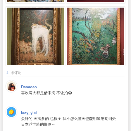
4
条评论
Daoaoao
喜欢滴大都是借来滴 不让拍😂
lazy_ylai
蛮好的 画挺多的 也很全 我不怎么懂画也能明显感觉到受
日本浮世绘的影响～