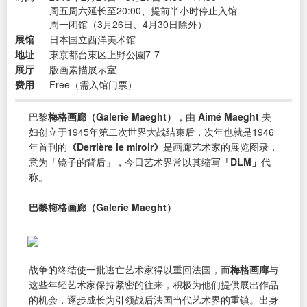
周五周六延长至20:00、提前半小时停止入馆
周一闭馆（3月26日、4月30日除外）
展馆
日本国立西洋美术馆
地址
東京都台東区上野公園7-7
展厅
版画素描展示室
费用
Free（需入馆门票）
巴黎
梅格画廊（Galerie Maeght）
，由
Aimé Maeght
夫
妇创立于1945年第二次世界大战结束后，次年也就是1946
年首刊的
《Derrière le miroir》
是画廊艺术家的展览图录，
意为「镜子的背后」，今日艺术界常以其缩写
「DLM」
代
称。
巴黎梅格画廊（Galerie Maeght）
战争的终结使一批逃亡艺术家得以重回法国，而
梅格画廊
与
这些年轻艺术家保持紧密的往来，积极为他们提供展出作品
的机会，逐步成长为引领战后法国当代艺术界的重镇。出身