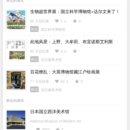
附近的展览
生物超世界展：国立科学博物馆×达尔文来了！
65 天后结束
5 人
3
展览
国立科学博物馆
此地风景：上野、大牟田、布宜诺斯艾利斯
60 天后结束
4 人
-
展览
东京都美术馆
百花缭乱：大英博物馆藏江户绘画展
71 天后结束
62 人
5
展览
东京都美术馆
附近的展馆
日本国立西洋美术馆
National Museum of Western Art
3654
5