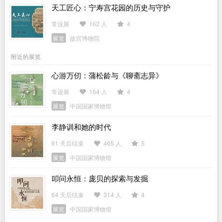
天工匠心：宁寿宫花园的历史与守护
常设展
162 人
4
展览
故宫博物院
附近的展览
心游万仞：蒲松龄与《聊斋志异》
常设展
164 人
4
展览
中国国家博物馆
李静训和她的时代
61 天后结束
465 人
5
展览
中国国家博物馆
叩问永恒：庞贝的探索与发掘
64 天后结束
314 人
4
展览
中国国家博物馆