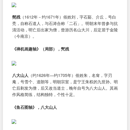
髡残
（1612年－约1671年）俗姓刘，字石谿、介丘，号白
秃，自称石道人，与石涛合称「二石」。明朝末年曾参与抗
清活动，明亡后出家为僧，曾游历名山大川，后定居于金陵
（今南京）。
《禅机画趣轴》（局部），髠残
八大山人
（约1626年—约1705年）俗姓朱，名耷，字刃
庵，号雪个、道朗等，明朝宗室，是宁王朱权的九世孙。明
亡后剃发为僧，后又改当道士，晚年自号为八大山人。其画
作风格简练，结构独特，个性十足。
《鱼石图轴》，八大山人