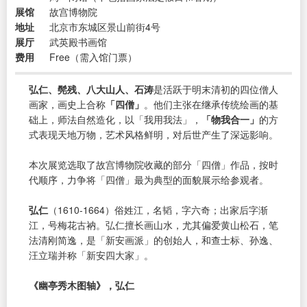
展馆
故宫博物院
地址
北京市东城区景山前街4号
展厅
武英殿书画馆
费用
Free（需入馆门票）
弘仁、髡残、八大山人、石涛
是活跃于明末清初的四位僧人
画家，画史上合称
「四僧」
。他们主张在继承传统绘画的基
础上，师法自然造化，以「我用我法」，
「物我合一」
的方
式表现天地万物，艺术风格鲜明，对后世产生了深远影响。
本次展览选取了故宫博物院收藏的部分「四僧」作品，按时
代顺序，力争将「四僧」最为典型的面貌展示给参观者。
弘仁
（1610-1664）俗姓江，名韬，字六奇；出家后字渐
江，号梅花古衲。弘仁擅长画山水，尤其偏爱黄山松石，笔
法清刚简逸，是「新安画派」的创始人，和查士标、孙逸、
汪立瑞并称「新安四大家」。
《幽亭秀木图轴》，弘仁