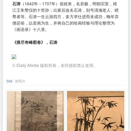
石涛
（1642年－1707年）俗姓朱，名若极，明朝宗室，靖
江王朱赞仪的十世孙；出家后改名石涛，别号清湘老人、瞎
尊者等。石涛一生云游四方，多方求仕进而未成功，晚年弃
僧还俗，以卖画为生，并将自己的绘画经验与理论整理为
《画语录》十八章。
《搜尽奇峰图卷》，石涛
© iDaily Media 版权所有，未经授权禁止使用。
566
张照片