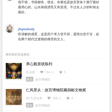
很不错，书画都有，很全。布展也是故宫里各个展厅最好
最用心的。山水画很漂亮又有意境。不过在人少的时候去
最好。
jhqmelody
听讲解的感受，这是四个求入世不得，退而出世不甘，处
在两个朝代过渡期的痛苦的文人。
展馆里的其他展览
养心殿原状陈列
常设展
154 人
5
展览
故宫博物院
仁风景从：故宫博物院藏捐献文物展
69 天后结束
188 人
4
展览
故宫博物院