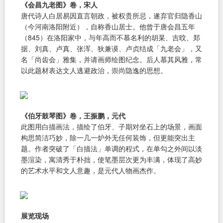
《会昌九老图》卷，宋人
唐代诗人白居易因直言朝政，被权贵所忌，遂弃官归隐香山
（今河南洛阳附近），自称香山居士。他曾于唐会昌五年
（845）在洛阳家中，与年高而不慕名利的胡杲、吉旼、郑
据、刘真、卢真、张浑、狄兼谟、卢贞结成「九老会」，又
名「尚齿会」雅集，并请画师绘图纪念。后人慕其风雅，常
以此题材表达文人逃避政治，崇尚隐逸的思想。
《伯牙鼓琴图》卷，王振鹏，元代
此图用白描画法，描绘了伯牙、子期对坐石上的场景，画面
构思简洁巧妙，除一几一炉外无任何装饰，但更能突出主
题。作者突破了「白描法」单调的程式，在单勾之外间以淡
墨渲染，寓清秀于朴拙，使笔墨层次更为丰满，体现了高妙
的艺术水平和文人意趣，是元代人物画杰作。
展览现场