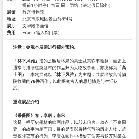
提前1小时停止售票 周一闭馆（法定假日除外）
展馆
故宫博物院
地址
北京市东城区景山前街4号
展厅
文华殿书画馆
费用
Free（需入馆门票）
注意：参观本展需进行额外预约。
「林下风雅」
指的是幽居林泉的高士及其轶事雅趣，画史上
通常将描绘这类题材的作品归为人物故事画，亦统称为
「高
士图」
。本次展览以
「林下风雅」
为主题，共展出故宫博物
院收藏的
76件
画作，以此探究古人的思想情趣与生活状
态。
重点展品介绍
《采薇图》卷，李唐，南宋
这是一幅历史题材的绘画作品，以殷末伯夷、叔齐「不食周
粟」的故事为题而画，目的是表彰秉持气节的历史人物，谴
责投降变节的行为。李唐在画作中描绘了伯夷与叔齐对坐在