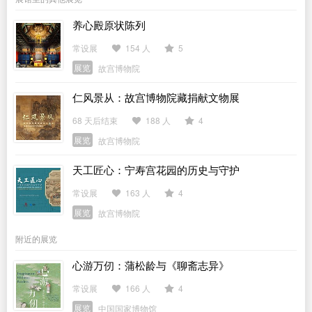
养心殿原状陈列
常设展
154 人
5
展览
故宫博物院
仁风景从：故宫博物院藏捐献文物展
68 天后结束
188 人
4
展览
故宫博物院
天工匠心：宁寿宫花园的历史与守护
常设展
163 人
4
展览
故宫博物院
附近的展览
心游万仞：蒲松龄与《聊斋志异》
常设展
166 人
4
展览
中国国家博物馆