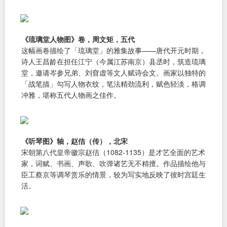
《琉璃堂人物图》卷，周文矩，五代
这幅画卷描绘了「琉璃堂」的雅集故事——唐代开元时期，
诗人王昌龄在担任江宁（今属江苏南京）县丞时，筑造琉璃
堂，邀请岑参兄弟、刘窅虚等文人赋诗会文。画家以独特的
「战笔描」勾写人物衣纹，笔法精劲流利，赋色轻淡，格调
冲雅，堪称五代人物画之佳作。
《听琴图》轴，赵佶（传），北宋
宋朝第八代皇帝徽宗赵佶（1082-1135）是才艺全面的艺术
家，词赋、书画、声歌、吹弹诸艺无不精擅。作品描绘他与
臣工蔡京等调琴赏乐的情景，较为写实地反映了彼时宫廷生
活。