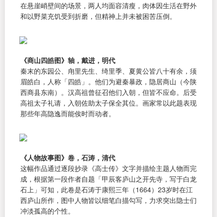
在悬崖峭壁间的场景，两人均面容清瘦，肉体因生活在野外
和以野菜充饥受到折磨，但精神上并未被困苦压倒。
《商山四皓图》轴，戴进，明代
秦末的东园公、甪里先生、绮里季、夏黄公皆八十有余，须
眉皓白，人称「四皓」。他们为避秦暴政，隐居商山（今陕
西商县东南）。汉高祖曾征召他们入朝，但皆不应命。后受
高祖太子礼请，入朝佐助太子保全其位。画家常以此题表现
那些年高隐逸而能俟时而动者。
《人物故事图》卷，石涛，清代
这幅作品通过逐段抄录《高士传》文字并描绘主题人物而完
成，根据第一段作者自题「甲辰客庐山之开先寺，写于白龙
石上」可知，此卷是石涛于康熙三年（1664）23岁时在江
西庐山所作，图中人物皆以细笔白描勾写，力求突出隐士们
冲淡孤高的个性。