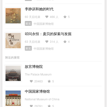
李静训和她的时代
60 天后结束
466 人
5
展览
中国国家博物馆
叩问永恒：庞贝的探索与发掘
63 天后结束
314 人
4
展览
中国国家博物馆
附近的展馆
故宫博物院
The Palace Museum
20463
5
中国国家博物馆
National Museum of China
29761
5