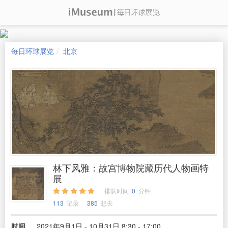
每日环球展览
北京
林下风雅：故宫博物院藏历代人物画特
展
排队时间
0
分钟
113
记录
385
想去
时间
2021年9月1日 - 10月31日 8:30 - 17:00