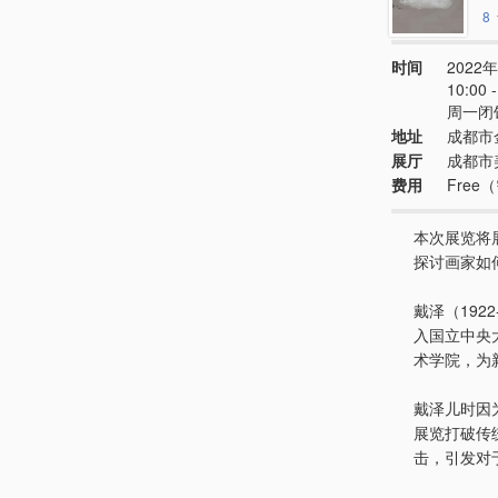
8
时间
2022年
10:00
周一闭
地址
成都市
展厅
成都市美
费用
Free
本次展览将
探讨画家如
戴泽（19
入国立中央
术学院，为
戴泽儿时因
展览打破传
击，引发对