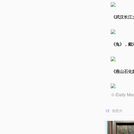
《武汉长江大
《兔》，戴泽
《燕山石化炼
© iDail
12
张照片