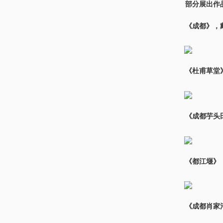
部分展出作
《成都》，戴
《杜甫草堂》
《成都芋头田
《都江堰》，
《成都肖家河