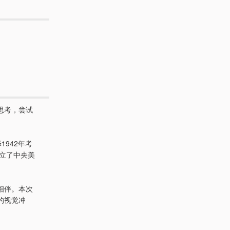
思考，尝试
942年考
建立了中央美
相伴。本次
的视觉冲