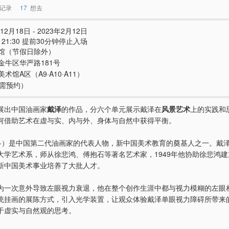
记录
17
想去
12月18日 - 2023年2月12日
 - 21:30 提前30分钟停止入场
馆（节假日除外）
金牛区华严路181号
术馆A区（A9·A10·A11）
（需预约）
展出中国油画家
戴泽
的作品，分六个单元展示戴泽在
风景艺术
上的实践和
何借助艺术在虚与实、内与外、身体与自然中获得平衡。
22-）是中国第二代油画家的代表人物，新中国美术教育的奠基人之一。戴泽1
大学艺术系，师从徐悲鸿、傅抱石等著名艺术家，1949年他协助徐悲鸿
新中国美术事业培养了大批人才。
为一次意外导致左眼视力衰退，他在整个创作生涯中都与视力模糊的左眼
统挂画的展陈方式，引入光学装置，让观众体验戴泽单眼视力障碍所带来
于虚实与自然观的思考。