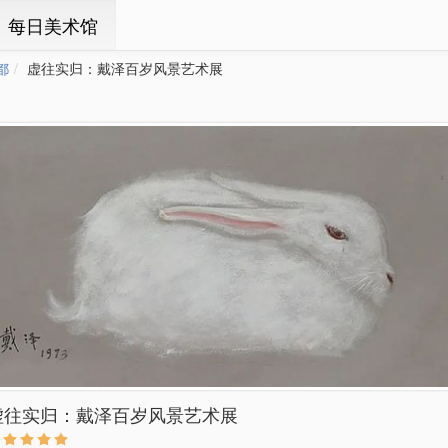
ㆍ每日美术馆
都
虚往实归：戴泽百岁风景艺术展
虚往实归：戴泽百岁风景艺术展