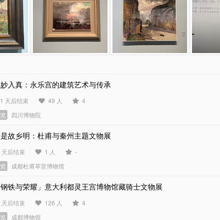
观妙入真：永乐宫的建筑艺术与传承
21 天后结束
49 人
4
展览
四川博物院
月是故乡明：杜甫与秦州主题文物展
2 天后结束
1 人
-
展览
成都杜甫草堂博物馆
「钢铁与荣耀」意大利都灵王宫博物馆藏骑士文物展
6 天后结束
126 人
4
展览
成都博物馆