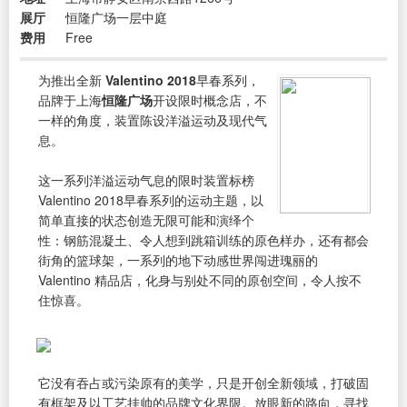
展厅
恒隆广场一层中庭
费用
Free
为推出全新
Valentino 2018
早春系列，
品牌于上海
恒隆广场
开设限时概念店，不
一样的角度，装置陈设洋溢运动及现代气
息。
这一系列洋溢运动气息的限时装置标榜
Valentino 2018早春系列的运动主题，以
简单直接的状态创造无限可能和演绎个
性：钢筋混凝土、令人想到跳箱训练的原色样办，还有都会
街角的篮球架，一系列的地下动感世界闯进瑰丽的
Valentino 精品店，化身与别处不同的原创空间，令人按不
住惊喜。
它没有吞占或污染原有的美学，只是开创全新领域，打破固
有框架及以工艺挂帅的品牌文化界限。放眼新的路向，寻找