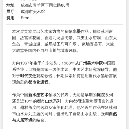
地址
成都市青羊区下同仁路80号
展厅
成都市美术馆
费用
Free
本次展览将展出艺术家
方向
的多幅
水墨
作品，描绘苏州留
园、故宫御花园、香港九龙塘街景、武夷山水帘洞、山东大
鱼岛、青城山通、威尼斯圣马可广场 、柬埔寨吴哥、米兰
大教堂等国内外自然山川与城市风貌。
方向1967年生于广东汕头，1988年从
广州美术学院
中国画
系毕业，目前是国家一级美术师、中国艺术研究院硕导。他
对于
时代变迁
观察敏锐，长期探索如何使用当代水墨语言展
现急剧的
都市化进程
。
作为中国
新水墨艺术
领域的代表，无论是早期的
庭院
系列，
还是近10年的
都市山水
系列，方向都很注重笔墨语言的运
用、题材角度的选取及审美化处理。他的近年作品在延续都
市山水系列主题的同时，也出现了自然山水面貌，强调
自然
与人居环境
的结合。