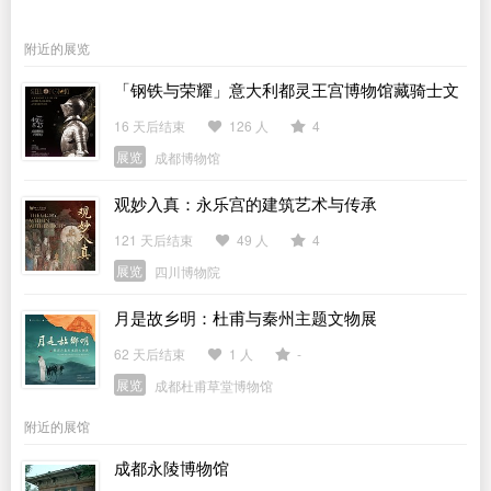
附近的展览
「钢铁与荣耀」意大利都灵王宫博物馆藏骑士文
物展
16 天后结束
126 人
4
展览
成都博物馆
观妙入真：永乐宫的建筑艺术与传承
121 天后结束
49 人
4
展览
四川博物院
月是故乡明：杜甫与秦州主题文物展
62 天后结束
1 人
-
展览
成都杜甫草堂博物馆
附近的展馆
成都永陵博物馆