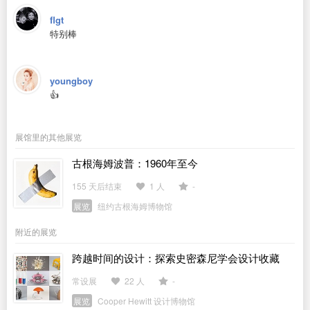
flgt
特别棒
youngboy
👍
展馆里的其他展览
古根海姆波普：1960年至今
155 天后结束
1 人
-
展览
纽约古根海姆博物馆
附近的展览
跨越时间的设计：探索史密森尼学会设计收藏
常设展
22 人
-
展览
Cooper Hewitt 设计博物馆