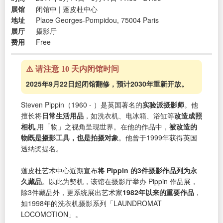
展馆
闭馆中 | 蓬皮杜中心
地址
Place Georges-Pompidou, 75004 Paris
展厅
摄影厅
费用
Free
⚠️ 请注意 10 天内闭馆时间
2025年9月22日起闭馆翻修，预计2030年重新开放。
Steven Pippin（1960 - ）是英国著名的
实验派摄影师
。他
擅长将
日常生活用品
，如洗衣机、电冰箱、浴缸等
改造成照
相机
,用「物」之视角呈现世界。在他的作品中，
被改造的
物既是摄影工具，也是拍摄对象
。他曾于1999年获得英国
透纳奖提名。
蓬皮杜艺术中心近期宣布
将 Pippin 的3件摄影作品列为永
久藏品
。以此为契机，该馆在摄影厅举办 Pippin 作品展，
除3件藏品外，更系统展出艺术家
1982年以来的重要作品
，
如1998年的洗衣机摄影系列「LAUNDROMAT
LOCOMOTION」。