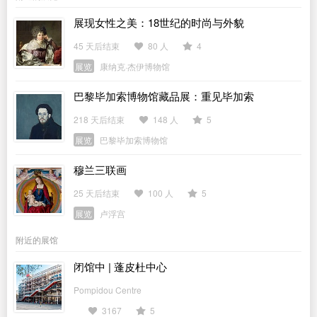
展现女性之美：18世纪的时尚与外貌
45 天后结束
80 人
4
展览
康纳克·杰伊博物馆
巴黎毕加索博物馆藏品展：重见毕加索
218 天后结束
148 人
5
展览
巴黎毕加索博物馆
穆兰三联画
25 天后结束
100 人
5
展览
卢浮宫
附近的展馆
闭馆中 | 蓬皮杜中心
Pompidou Centre
3167
5