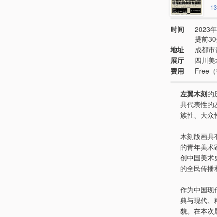
13
时间
2023年
提前3
地址
成都市
展厅
四川美
费用
Free
左翼木刻
的
具代表性的
族性、大众
木刻版画具
的青年美术
创中国美术
的全民传播
作为中国现
典与现代、
貌。在本次