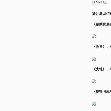
格的作品。
部分展出作
《帮助抗属锄
《收复》，王
《丈地》，牛
《烧毁旧地契