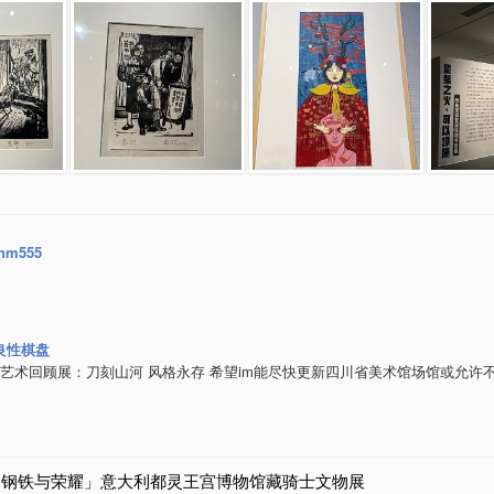
nm555
良性棋盘
铁艺术回顾展：刀刻山河 风格永存 希望im能尽快更新四川省美术馆场馆或允许不
「钢铁与荣耀」意大利都灵王宫博物馆藏骑士文物展