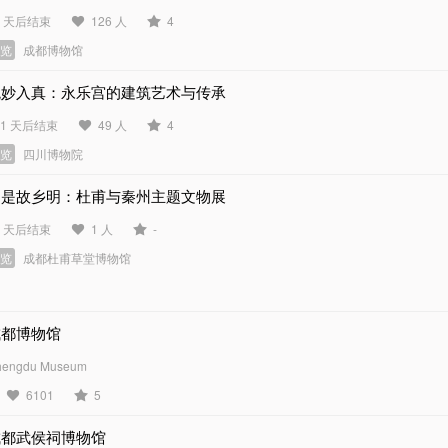
6 天后结束
126 人
4
展览
成都博物馆
观妙入真：永乐宫的建筑艺术与传承
21 天后结束
49 人
4
展览
四川博物院
月是故乡明：杜甫与秦州主题文物展
2 天后结束
1 人
-
展览
成都杜甫草堂博物馆
成都博物馆
hengdu Museum
6101
5
成都武侯祠博物馆