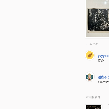
2
条评论
yyyyda
喜欢
适应不
#丰中
附近的展览