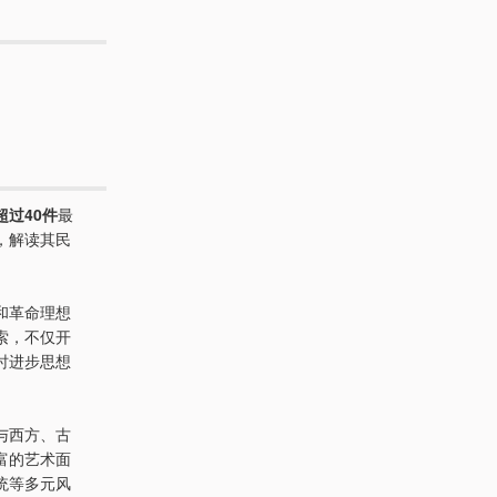
超过40件
最
，解读其民
和革命理想
索，不仅开
时进步思想
与西方、古
富的艺术面
统等多元风