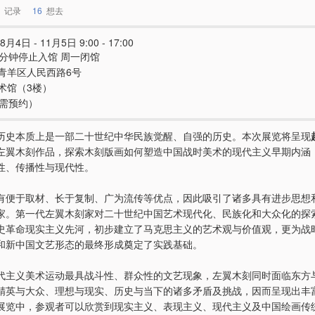
记录
16
想去
8月4日 - 11月5日 9:00 - 17:00
0分钟停止入馆 周一闭馆
青羊区人民西路6号
术馆（3楼）
（需预约）
历史本质上是一部二十世纪中华民族觉醒、自强的历史。本次展览将呈现
左翼木刻作品，探索木刻版画如何塑造中国战时美术的现代主义早期内涵
性、传播性与现代性。
有便于取材、长于复制、广为流传等优点，因此吸引了诸多具有进步思想
家。第一代左翼木刻家对二十世纪中国艺术现代化、民族化和大众化的探
史革命现实主义先河，初步建立了马克思主义的艺术观与价值观，更为战
和新中国文艺形态的最终形成奠定了实践基础。
代主义美术运动最具战斗性、群众性的文艺现象，左翼木刻同时面临东方
精英与大众、理想与现实、历史与当下的诸多矛盾及挑战，因而呈现出丰
展览中，参观者可以欣赏到现实主义、表现主义、现代主义及中国绘画传