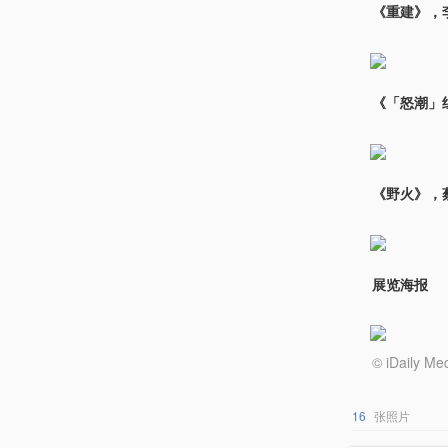
《重建》，李
《「怒潮」
《野火》，蔡
展览海报
© iDail
16
张照片