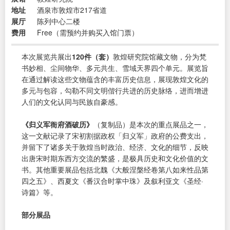
地址
酒泉市敦煌市217省道
展厅
陈列中心二楼
费用
Free（需预约并购买入馆门票）
本次展览共展出
120件（套）
敦煌研究院馆藏文物，分为梵
书妙相、尘间物华、多元共生、雪域天界四个单元。展览旨
在通过解读这些文物蕴含的丰富历史信息，展现敦煌文化的
多元与包容，勾勒不同文明偕行共进的历史脉络，进而增进
人们的文化认同与民族自豪感。
《归义军衙府酒破历》
（复制品）是本次的重点展品之一，
这一文献记录了宋初割据政权「归义军」政府的公费支出，
并留下了诸多关于敦煌当时政治、经济、文化的细节，反映
出唐宋时期东西方交流的繁盛，是极具历史和文化价值的文
书。其他重要展品包括北魏《大般涅槃经卷第八如来性品第
四之五》、西夏文《番汉合时掌中珠》及叙利亚文《圣经·
诗篇》等。
部分展品