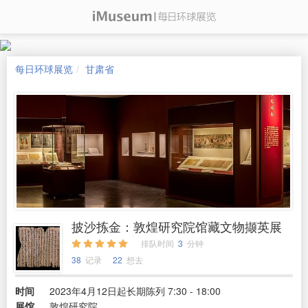
每日环球展览
甘肃省
披沙拣金：敦煌研究院馆藏文物撷英展
排队时间
3
分钟
38
记录
22
想去
时间
2023年4月12日起长期陈列 7:30 - 18:00
展馆
敦煌研究院