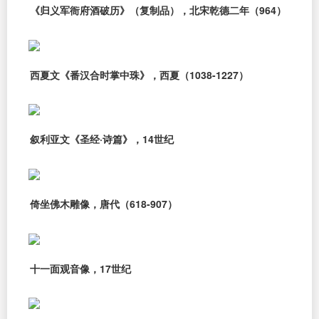
《归义军衙府酒破历》（复制品），北宋乾德二年（964）
西夏文《番汉合时掌中珠》，西夏（1038-1227）
叙利亚文《圣经·诗篇》，14世纪
倚坐佛木雕像，唐代（618-907）
十一面观音像，17世纪