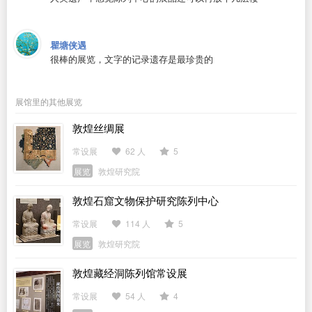
瞿塘侠遇
很棒的展览，文字的记录遗存是最珍贵的
展馆里的其他展览
敦煌丝绸展
常设展
62 人
5
展览
敦煌研究院
敦煌石窟文物保护研究陈列中心
常设展
114 人
5
展览
敦煌研究院
敦煌藏经洞陈列馆常设展
常设展
54 人
4