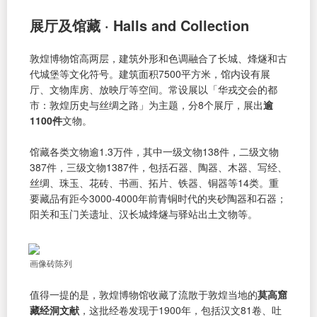
展厅及馆藏 · Halls and Collection
敦煌博物馆高两层，建筑外形和色调融合了长城、烽燧和古
代城堡等文化符号。建筑面积7500平方米，馆内设有展
厅、文物库房、放映厅等空间。常设展以「华戎交会的都
市：敦煌历史与丝绸之路」为主题，分8个展厅，展出
逾
1100件
文物。
馆藏各类文物逾1.3万件，其中一级文物138件，二级文物
387件，三级文物1387件，包括石器、陶器、木器、写经、
丝绸、珠玉、花砖、书画、拓片、铁器、铜器等14类。重
要藏品有距今3000-4000年前青铜时代的夹砂陶器和石器；
阳关和玉门关遗址、汉长城烽燧与驿站出土文物等。
画像砖陈列
值得一提的是，敦煌博物馆收藏了流散于敦煌当地的
莫高窟
藏经洞文献
，这批经卷发现于1900年，包括汉文81卷、吐