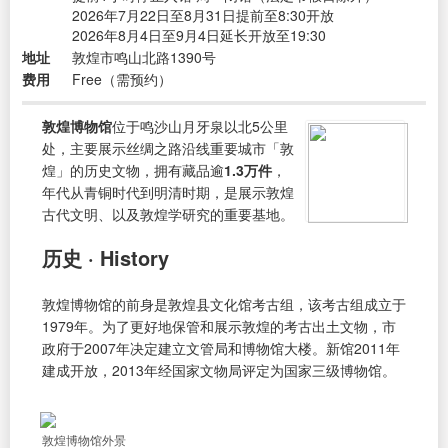
2026年7月22日至8月31日提前至8:30开放
2026年8月4日至9月4日延长开放至19:30
地址
敦煌市鸣山北路1390号
费用
Free（需预约）
敦煌博物馆
位于鸣沙山月牙泉以北5公里
处，主要展示丝绸之路沿线重要城市「敦
煌」的历史文物，拥有藏品逾
1.3万件
，
年代从青铜时代到明清时期，是展示敦煌
古代文明、以及敦煌学研究的重要基地。
历史 · History
敦煌博物馆的前身是敦煌县文化馆考古组，该考古组成立于
1979年。为了更好地保管和展示敦煌的考古出土文物，市
政府于2007年决定建立文管局和博物馆大楼。新馆2011年
建成开放，2013年经国家文物局评定为国家三级博物馆。
敦煌博物馆外景