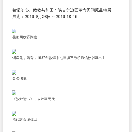
铭记初心、致敬共和国：陕甘宁边区革命民间藏品特展
展期：2019-9月26日 ~ 2019-10-15
菱形网纹彩陶盆
铜乌龟，魏晋，1987年敦煌市七里镇三号桥通信校尉墓出土
金漆佛像
《敦煌遗书》，东汉至元代
清代敦煌城模型