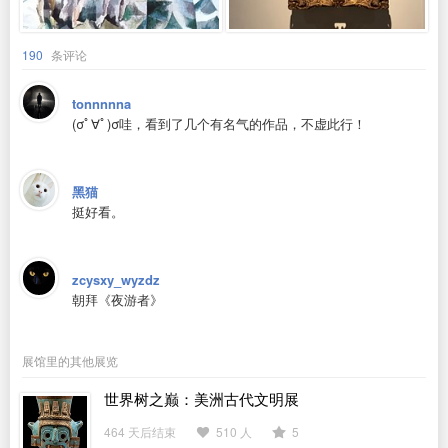
190
条评论
tonnnnna
(σﾟ∀ﾟ)σ哇，看到了几个有名气的作品，不虚此行！
黑猫
挺好看。
zcysxy_wyzdz
朝拜《夜游者》
展馆里的其他展览
世界树之巅：美洲古代文明展
464 天后结束
510 人
5