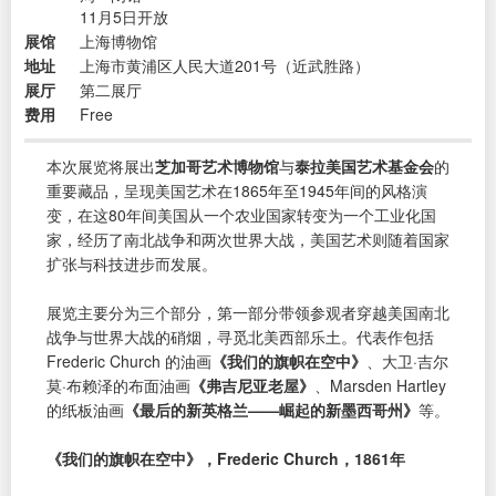
11月5日开放
展馆
上海博物馆
地址
上海市黄浦区人民大道201号（近武胜路）
展厅
第二展厅
费用
Free
本次展览将展出
芝加哥艺术博物馆
与
泰拉美国艺术基金会
的
重要藏品，呈现美国艺术在1865年至1945年间的风格演
变，在这80年间美国从一个农业国家转变为一个工业化国
家，经历了南北战争和两次世界大战，美国艺术则随着国家
扩张与科技进步而发展。
展览主要分为三个部分，第一部分带领参观者穿越美国南北
战争与世界大战的硝烟，寻觅北美西部乐土。代表作包括
Frederic Church 的油画
《我们的旗帜在空中》
、大卫·吉尔
莫·布赖泽的布面油画
《弗吉尼亚老屋》
、Marsden Hartley
的纸板油画
《最后的新英格兰——崛起的新墨西哥州》
等。
《我们的旗帜在空中》，Frederic Church，1861年