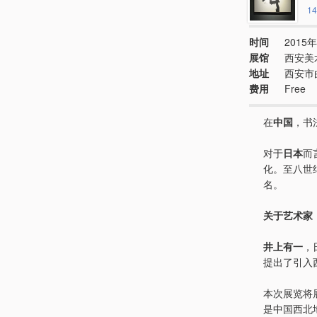
14
时间
2015年
展馆
西安美
地址
西安市
费用
Free
在
中国
，书
对于
日本
而
化。至八世
名。
关于艺术家
井上有一
，
提出了引入
本次展览将
是中国西北