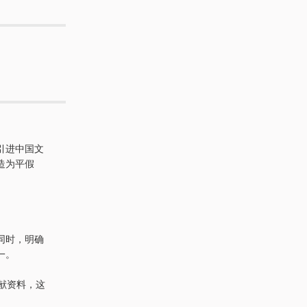
引进中国文
造为平假
同时，明确
一。
献资料，这