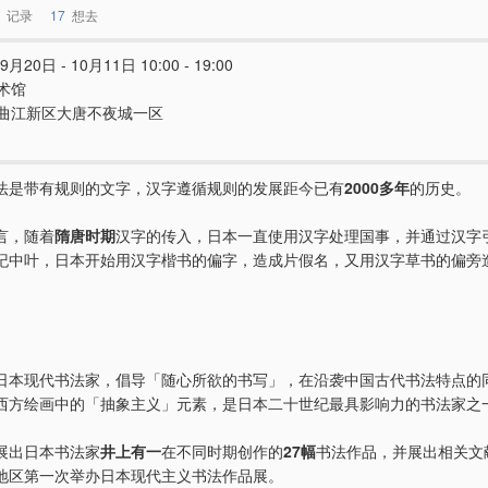
记录
17
想去
9月20日 - 10月11日 10:00 - 19:00
术馆
曲江新区大唐不夜城一区
法是带有规则的文字，汉字遵循规则的发展距今已有
2000多年
的历史。
言，随着
隋唐时期
汉字的传入，日本一直使用汉字处理国事，并通过汉字
纪中叶，日本开始用汉字楷书的偏字，造成片假名，又用汉字草书的偏旁
日本现代书法家，倡导「随心所欲的书写」，在沿袭中国古代书法特点的
西方绘画中的「抽象主义」元素，是日本二十世纪最具影响力的书法家之
展出日本书法家
井上有一
在不同时期创作的
27幅
书法作品，并展出相关文
地区第一次举办日本现代主义书法作品展。