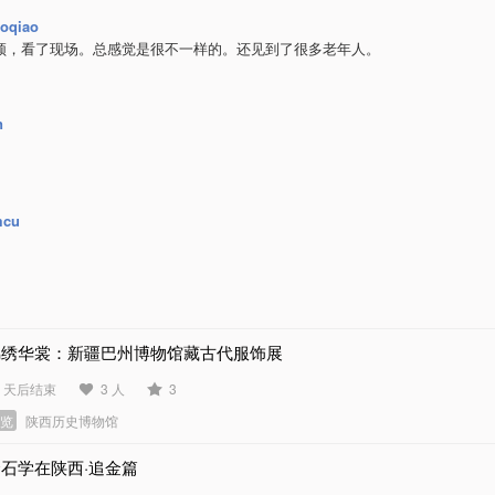
aoqiao
频，看了现场。总感觉是很不一样的。还见到了很多老年人。
n
mcu
锦绣华裳：新疆巴州博物馆藏古代服饰展
4 天后结束
3 人
3
展览
陕西历史博物馆
石学在陕西·追金篇