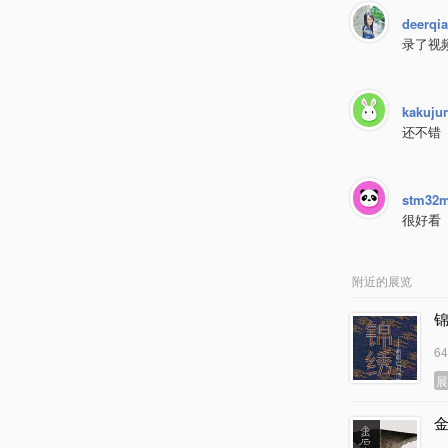
deerqi
录了视
kakuju
还不错
stm32
很好看
附近的展览
6
金