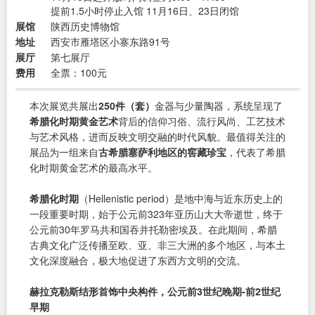
提前1.5小时停止入馆 11月16日、23日闭馆
展馆
陕西历史博物馆
地址
西安市雁塔区小寨东路91号
展厅
第七展厅
费用
全票：100元
本次展览共展出
250件（套）
金器与少量陶器，系统呈现了
希腊化时期黄金艺术
背后的信仰习俗、流行风尚、工艺技术
与艺术风格，进而反映文明交融的时代风貌。最值得关注的
展品为一组来自
古希腊塞萨利地区的窖藏珍宝
，代表了希腊
化时期黄金艺术的最高水平。
希腊化时期
（Hellenistic period）是地中海与近东历史上的
一段重要时期，始于公元前323年亚历山大大帝逝世，终于
公元前30年罗马共和国吞并托勒密埃及。在此期间，希腊
古典文化广泛传播至欧、亚、非三大洲的多个地区，与本土
文化深度融合，极大地促进了东西方文明的交流。
赫拉克勒斯结形首饰中央构件，公元前3世纪晚期-前2世纪
早期