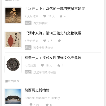
「汉并天下」汉代的一统与交融主题展
9 天后结束
33 人
4
展览
西安博物院
「渭水东流」沿河三馆史前文物联展
6 天后结束
7 人
-
展览
西安半坡博物馆
有美一人：汉代女性服饰文化专题展
今天结束
18 人
4
展览
汉景帝阳陵博物院
附近的展馆
陕西历史博物馆
Shaanxi Museum of History
4891
5