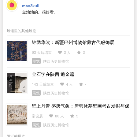
mao3kuii
金灿灿的。很好看。
展馆里的其他展览
锦绣华裳：新疆巴州博物馆藏古代服饰展
63 天后结束
3 人
3
展览
陕西历史博物馆
金石学在陕西·追金篇
143 天后结束
4 人
-
展览
陕西历史博物馆
壁上丹青 盛唐气象：唐韩休墓壁画考古发掘与保
护展
常设展
80 人
5
展览
陕西历史博物馆
附近的展览