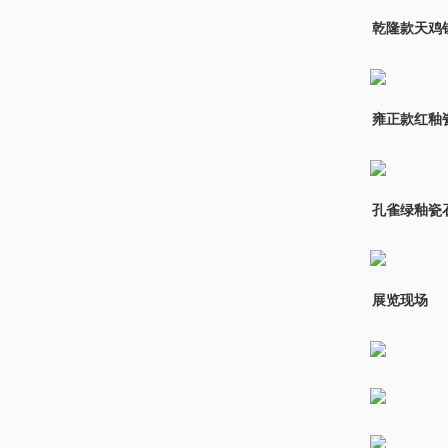
乾隆款天鸡
雍正款红釉
孔雀绿釉瓷
展览现场