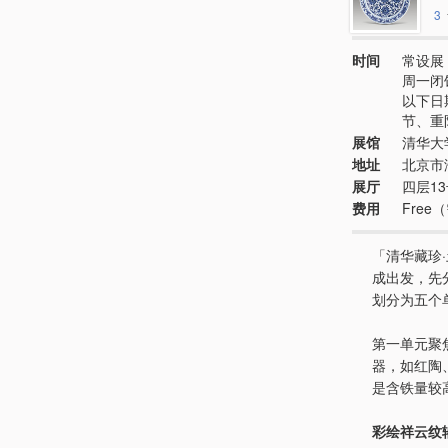
3
时间
常设展 
周一闭
以下日
节、重
展馆
清华大
地址
北京市
展厅
四层1
费用
Fre
「清华藏珍
成出发，先
划分为五个
第一单元聚
器，如红陶
是含铁量较
彩绘祥云纹