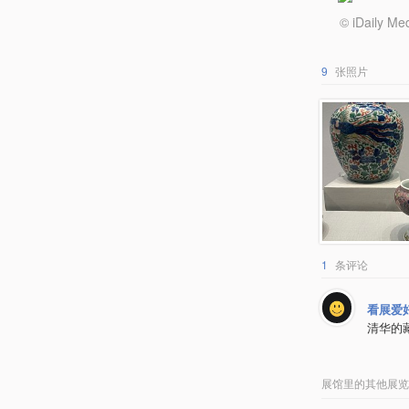
© iDail
9
张照片
1
条评论
看展爱
清华的
展馆里的其他展览