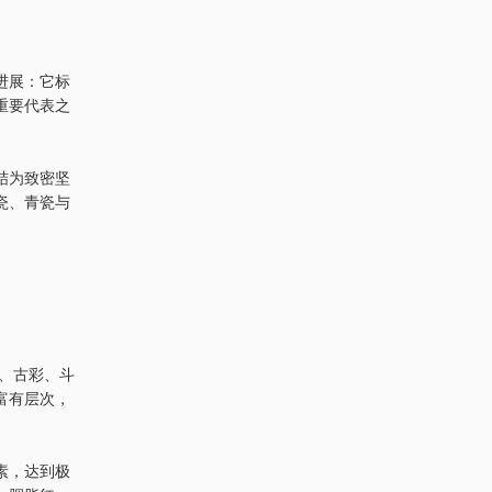
进展：它标
重要代表之
结为致密坚
瓷、青瓷与
、古彩、斗
富有层次，
素，达到极