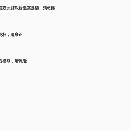
钮双龙赶珠纹瓷高足碗，清乾隆
瓷杯，清雍正
石榴尊，清乾隆