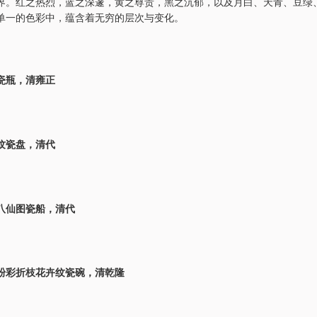
界。红之热烈，蓝之深邃，黄之尊贵，黑之沉郁，以及月白、天青、豆绿
单一的色彩中，蕴含着无穷的层次与变化。
瓷瓶，清雍正
纹瓷盘，清代
八仙图瓷船，清代
粉彩折枝花卉纹瓷碗，清乾隆