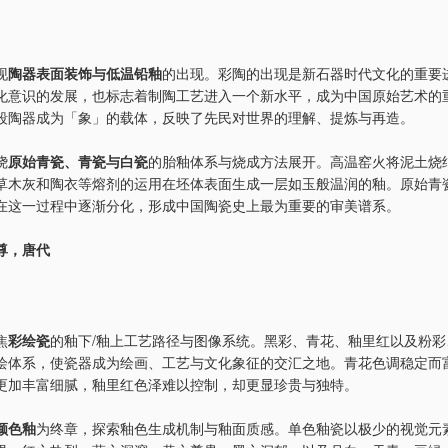
现
陶器表面装饰与低温铅釉
的出现。彩陶的出现是新石器时代文化的重要
化意识的发展，也标志着制陶工艺进入一个新水平，成为中国原始艺术的
段陶器成为「象」的载体，反映了先民对世界的理解、提炼与再造。
绕
原始青瓷、青瓷与白瓷
的胎釉体系与烧成方法展开。高温窑火将泥土烧
草木灰和陶衣等熔剂的运用在坯体表面生成一层如玉般温润的釉。原始青
在这一过程中逐渐分化，形成中国陶瓷史上最为重要的审美谱系。
尊，唐代
焦
彩绘瓷
的釉下/釉上工艺路径与图像系统。黑彩、青花、釉里红以及粉彩
绘体系，使瓷器成为绘画、工艺与文化象征的交汇之地。青花色调稳定而
更加丰富细腻，釉里红色泽难以控制，却更显珍贵与独特。
颜色釉
为终章，探索釉色生成机制与釉面质感。单色釉瓷以极少的视觉元