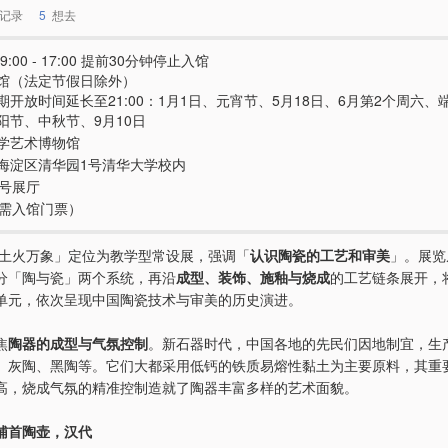
记录
5
想去
9:00 - 17:00 提前30分钟停止入馆
馆（法定节假日除外）
期开放时间延长至21:00：1月1日、元宵节、5月18日、6月第2个周六、
阳节、中秋节、9月10日
学艺术博物馆
海淀区清华园1号清华大学校内
3号展厅
e（需入馆门票）
·土火万象」定位为教学型常设展，强调「
认识陶瓷的工艺和审美
」。展览
分「陶与瓷」两个系统，再沿
成型、装饰、施釉与烧成
的工艺链条展开，
单元，依次呈现中国陶瓷技术与审美的历史演进。
焦
陶器的成型与气氛控制
。新石器时代，中国各地的先民们因地制宜，生
、灰陶、黑陶等。它们大都采用低钙的铁质易熔性黏土为主要原料，其重
高，烧成气氛的精准控制造就了陶器丰富多样的艺术面貌。
辅首陶壶，汉代