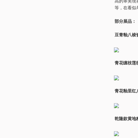
高的审美境
等，在看似
部分展品：
豆青釉八棱
青花缠枝莲
青花釉里红
乾隆款黄地