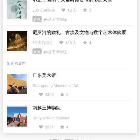
203 天后结束
12 人
3
展览
南越王博物院
尼罗河的赠礼：古埃及文物与数字艺术体验展
63 天后结束
126 人
4
展览
南越王博物院
附近的展馆
广东美术馆
Guangdong Museum of Art
4359
5
南越王博物院
Nanyue King Museum
3391
4