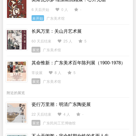
6 天后开始
0 人
-
未开始
广东美术馆
长风万里：关山月艺术展
60 天后结束
25 人
5
展览
广东美术馆
其命惟新：广东美术百年陈列展（1900-1978）
常设展
8 人
5
展览
广东美术馆
附近的展览
瓷行万里潮：明清广东陶瓷展
22 天后结束
4 人
-
展览
广东民间工艺博物馆
不止于闺阁：宋金时期女性的多面人生