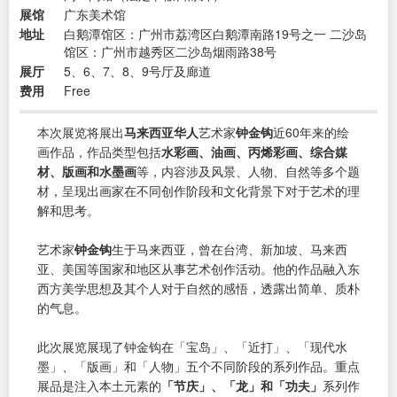
展馆
广东美术馆
地址
白鹅潭馆区：广州市荔湾区白鹅潭南路19号之一 二沙岛
馆区：广州市越秀区二沙岛烟雨路38号
展厅
5、6、7、8、9号厅及廊道
费用
Free
本次展览将展出
马来西亚华人
艺术家
钟金钩
近60年来的绘
画作品，作品类型包括
水彩画、油画、丙烯彩画、综合媒
材、版画和水墨画
等，内容涉及风景、人物、自然等多个题
材，呈现出画家在不同创作阶段和文化背景下对于艺术的理
解和思考。
艺术家
钟金钩
生于马来西亚，曾在台湾、新加坡、马来西
亚、美国等国家和地区从事艺术创作活动。他的作品融入东
西方美学思想及其个人对于自然的感悟，透露出简单、质朴
的气息。
此次展览展现了钟金钩在「宝岛」、「近打」、「现代水
墨」、「版画」和「人物」五个不同阶段的系列作品。重点
展品是注入本土元素的
「节庆」、「龙」和「功夫」
系列作