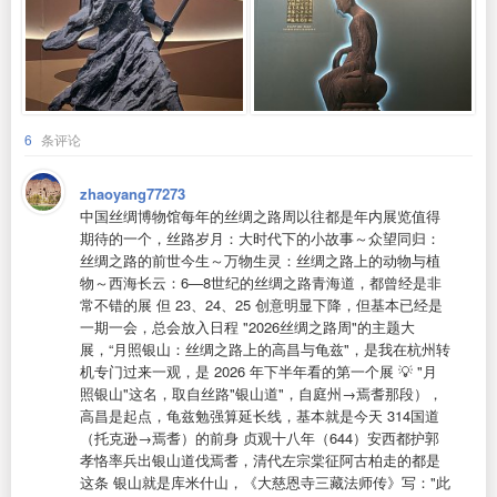
6
条评论
zhaoyang77273
中国丝绸博物馆每年的丝绸之路周以往都是年内展览值得
期待的一个，丝路岁月：大时代下的小故事～众望同归：
丝绸之路的前世今生～万物生灵：丝绸之路上的动物与植
物～西海长云：6—8世纪的丝绸之路青海道，都曾经是非
常不错的展 但 23、24、25 创意明显下降，但基本已经是
一期一会，总会放入日程 "2026丝绸之路周"的主题大
展，“月照银山：丝绸之路上的高昌与龟兹"，是我在杭州转
机专门过来一观，是 2026 年下半年看的第一个展 💡 "月
照银山"这名，取自丝路"银山道"，自庭州→焉耆那段），
高昌是起点，龟兹勉强算延长线，基本就是今天 314国道
（托克逊→焉耆）的前身 贞观十八年（644）安西都护郭
孝恪率兵出银山道伐焉耆，清代左宗棠征阿古柏走的都是
这条 银山就是库米什山，《大慈恩寺三藏法师传》写："此