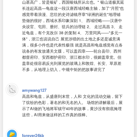
山甚高广，皆是银矿，西国银钱所从出也。" 银山道极其延
长连起高昌—龟兹这一段汉唐西域经略主轴，加了“月照”也
感觉带着浪漫、悲壮的史诗滤镜 ​序章"绿洲的诞生"地理铺
垫做的很好，西域水系印象深刻 1、 西域经略——汉唐中
央设官、屯田、册封、驻兵的治理链 2、 走过高昌 3、 走
近龟兹，有个克孜尔 38 的复制 4、 万里同风——"多元一
体"，浙江也说说自己 展览涉猎的出土地之多还是诚意满
满，很多小件也是代表性极强 就是​高昌和龟兹感觉有点各
说各的 ​ 有发放​通关文牒，可以盖四章——轮台县印、西州
都督府印、安西都护府印、浙江都水印，很媚盖章党。但
盖章处很容易反光到展览的玻璃上 ​和敦煌、长安、草原差
不多，从地理上切入，中规中矩的把故事讲完了
amywang127
高昌和龟兹，从盛唐到末世，人和 文化的流动交融，留下
了缤纷的色彩，著名的和无名的人。 场馆的讲解最后，展
示了AI做的飞地将军镇守40年的故事，黄沙没有彻底掩埋
这些，AI用来做这样的工作真的很棒。
forever24kb