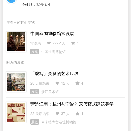
还可以，就是太小
展馆里的其他展览
中国丝绸博物馆常设展
常设展
2292 人
4
展览
中国丝绸博物馆
附近的展览
「戏写」关良的艺术世界
28 天后结束
12 人
4
展览
浙江美术馆
营造江南：杭州与宁波的宋代官式建筑美学
22 天后结束
37 人
4
展览
南宋德寿宫遗址博物馆