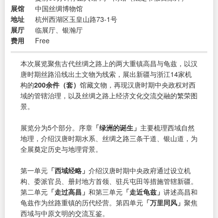
展馆
中国丝绸博物馆
地址
杭州西湖区玉皇山路73-1号
展厅
临展厅、银瀚厅
费用
Free
本次展览聚焦古代丝绸之路上的两大重镇高昌与龟兹，以汉
唐时期丝路沿线出土文物为线索，展出新疆与浙江14家机
构的
200余件（套）
馆藏文物，再现汉唐时期中央政权对西
域的管辖治理，以及丝绸之路上经济文化交流交融的繁荣图
景。
展览分为5个部分。序章
「绿洲的诞生」
主要梳理西域自然
地理，介绍汉唐时期水系、丝绸之路三条干道、银山道，为
全展奠定历史与地理背景。
第一单元
「西域经略」
介绍汉唐时期中央政府通过设立机
构、委派官员、册封地方首领、驻兵屯田等措施管辖新疆。
第二单元
「走过高昌」
和第三单元
「走近龟兹」
讲述高昌和
龟兹作为丝路重镇的历代经营。第四单元
「万里同风」
聚焦
西域与中原文明的交流互鉴。