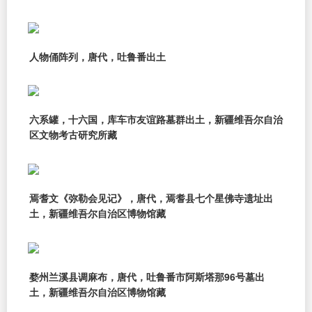
人物俑阵列，唐代，吐鲁番出土
六系罐，十六国，库车市友谊路墓群出土，新疆维吾尔自治
区文物考古研究所藏
焉耆文《弥勒会见记》，唐代，焉耆县七个星佛寺遗址出
土，新疆维吾尔自治区博物馆藏
婺州兰溪县调麻布，唐代，吐鲁番市阿斯塔那96号墓出
土，新疆维吾尔自治区博物馆藏