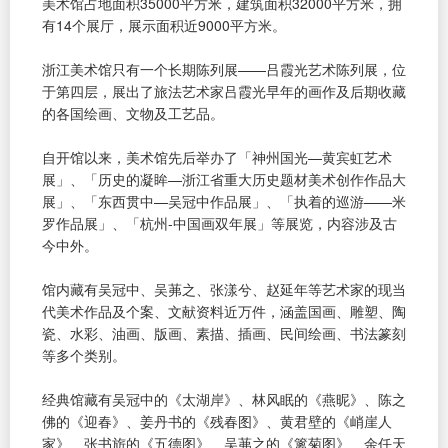
美术馆占地面积35000平方米，建筑面积32000平方米，拥
有14个展厅，展示面积近9000平方米。
浙江美术馆只有一个长期陈列展——吕霞光艺术陈列展，位
于第四层，展出了旅法艺术家吕霞光早年的画作及后期收藏
的各国绘画、文物及工艺品。
自开馆以来，美术馆先后举办了「神州国光—黄宾虹艺术
展」、「历史的凝眸—浙江省重大历史题材美术创作作品大
展」、「东西贯中—吴冠中作品展」、「执着的巡游——米
罗作品展」、「杭州-中国画双年展」等展览，内容涉及古
今中外。
馆内藏有吴冠中、吴茀之、张漾兮、赵延年等艺术家的现当
代美术作品及个案、文献资料近万件，涵盖国画、雕塑、陶
瓷、水彩、油画、版画、素描、插画、民间绘画、书法篆刻
等多个类别。
经典馆藏有吴冠中的《太湖岸》、林风眠的《燕昵》、陈之
佛的《迎春》、姜丹书的《残春图》、黄君壁的《峭崖人
家》、张书旂的《五德图》、吴茀之的《篱菊图》、余任天