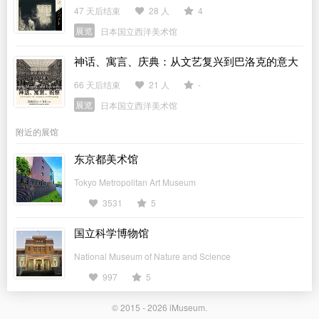
47 天后结束
28 人
4
展览
日本国立西洋美术馆
神话、寓言、庆典：从文艺复兴到巴洛克的意大
利宫廷与版画
66 天后结束
21 人
-
展览
日本国立西洋美术馆
附近的展馆
东京都美术馆
Tokyo Metropolitan Art Museum
3531
5
国立科学博物馆
National Museum of Nature and Science
997
5
© 2015 - 2026
iMuseum
.