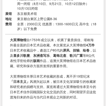
周一闭馆（8月10日、9月21日、10月12日除外）
10月13日闭馆
展馆
东京都美术馆
地址
東京都台東区上野公園8-36
费用
全票：2300日元 优惠票：1300-1600日元 高中生（18
岁）以下免费
大英博物馆
自1753年成立以来，积累了量质俱佳、堪称海
外最全面的日本艺术品收藏。本次展览从大英博物馆
4万件
日本艺术收藏品中，遴选江户时代的
屏风
、
挂轴
、
绘卷
，以
及
喜多川歌麿
、
东洲斋写乐
、
葛饰北斋
、
歌川广重
等8位代
表性浮世绘师的
版画
作品，追溯大英博物馆在日本艺术品收
藏、研究和保存方面所发挥的重要作用。
大英博物馆丰厚日本艺术收藏的形成，离不开19世纪末
「日本主义」
风潮兴起以来，被日本文化深深吸引的收藏家
和研究者的捐赠与支持。展览将通过大英博物馆传承至今的
日本艺术佳作回顾国际文化交流的历史，同时期望开启这批
渡海归来的作品与当代日本观众之间新的对话。