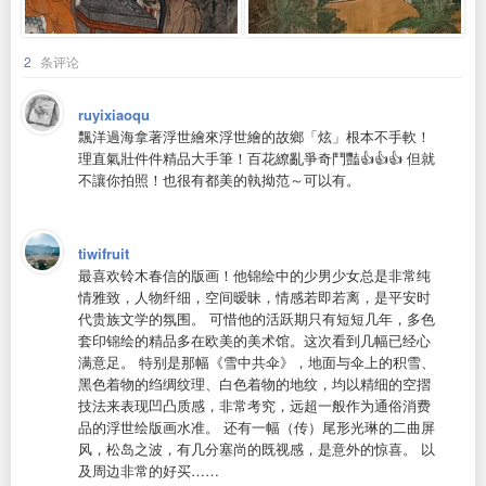
2
条评论
ruyixiaoqu
飄洋過海拿著浮世繪來浮世繪的故鄉「炫」根本不手軟！
理直氣壯件件精品大手筆！百花繚亂爭奇鬥豔👍👍👍 但就
不讓你拍照！也很有都美的執拗范～可以有。
tiwifruit
最喜欢铃木春信的版画！他锦绘中的少男少女总是非常纯
情雅致，人物纤细，空间暧昧，情感若即若离，是平安时
代贵族文学的氛围。 可惜他的活跃期只有短短几年，多色
套印锦绘的精品多在欧美的美术馆。这次看到几幅已经心
满意足。 特别是那幅《雪中共伞》，地面与伞上的积雪、
黑色着物的绉绸纹理、白色着物的地纹，均以精细的空摺
技法来表现凹凸质感，非常考究，远超一般作为通俗消费
品的浮世绘版画水准。 还有一幅（传）尾形光琳的二曲屏
风，松岛之波，有几分塞尚的既视感，是意外的惊喜。 以
及周边非常的好买……