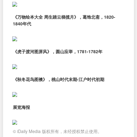
《万物绘本大全 周生踏云梯揽月》，葛饰北斋，1820-
1840年代
《虎子渡河图屏风》，圆山应举，1781-1782年
《秋冬花鸟图襖》，桃山时代末期-江户时代初期
展览海报
© iDaily Media 版权所有，未经授权禁止使用。